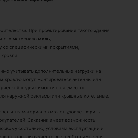
оительства. При проектировании такого здания
льного материала
мель
,
у
со специфическими покрытиями,
 кровли.
имо учитывать дополнительные нагрузки на
на кровлю могут монтироваться антенны или
ерческой недвижимости повсеместно
для наружной рекламы или крышные котельные.
вельных материалов может удовлетворить
окупателей. Заказчик имеет возможность
нсовому состоянию, условиям эксплуатации и
ли постарались учесть все необходимое для