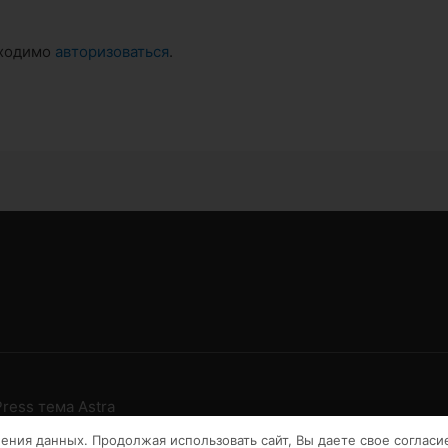
бходимо
авторизоваться
.
ress тема Astra
нения данных. Продолжая использовать сайт, Вы даете свое согласи