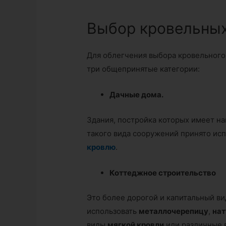
Выбор кровельны
Для облегчения выбора кровельного 
три общепринятые категории:
Дачные дома.
Здания, постройка которых имеет н
такого вида сооружений принято ис
кровлю
.
Коттеджное строительство
Это более дорогой и капитальный ви
использовать
металлочерепицу
,
нат
виды
мягкой кровли
или различные