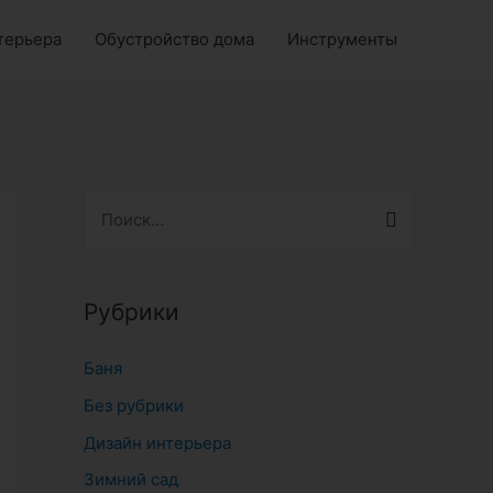
терьера
Обустройство дома
Инструменты
Н
а
й
т
Рубрики
и
Баня
:
Без рубрики
Дизайн интерьера
Зимний сад