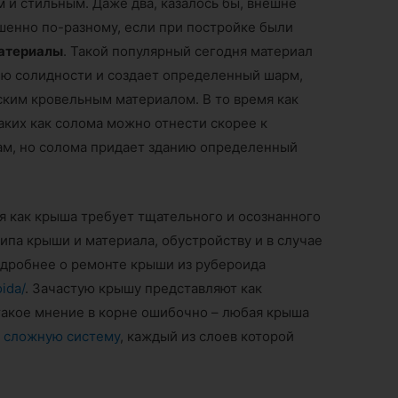
 и стильным. Даже два, казалось бы, внешне
шенно по-разному, если при постройке были
атериалы
. Такой популярный сегодня материал
ю солидности и создает определенный шарм,
ским кровельным материалом. В то время как
аких как солома можно отнести скорее к
ам, но солома придает зданию определенный
я как крыша требует тщательного и осознанного
ипа крыши и материала, обустройству и в случае
одробнее о ремонте крыши из рубероида
oida/
. Зачастую крышу представляют как
такое мнение в корне ошибочно – любая крыша
 сложную систему
, каждый из слоев которой