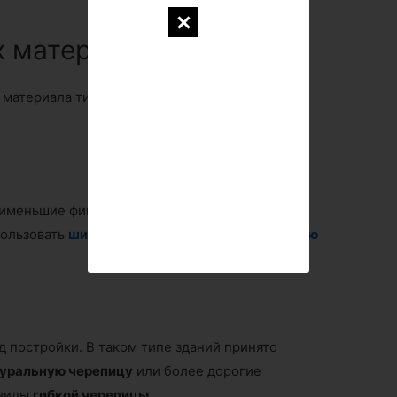
х материалов
материала типы зданий принято разбивать на
аименьшие финансовые затраты. При постройке
пользовать
шифер
,
металлочерпицу
или
мягкую
д постройки. В таком типе зданий принято
уральную черепицу
или более дорогие
 виды
гибкой черепицы
.