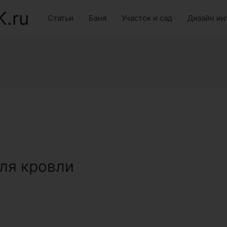
K.ru
Статьи
Баня
Участок и сад
Дизайн ин
ля кровли