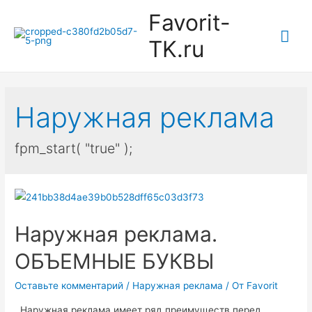
Favorit-
Гла
TK.ru
ме
Наружная реклама
fpm_start( "true" );
Наружная реклама.
ОБЪЕМНЫЕ БУКВЫ
Оставьте комментарий
/
Наружная реклама
/ От
Favorit
Наружная реклама имеет ряд преимуществ перед