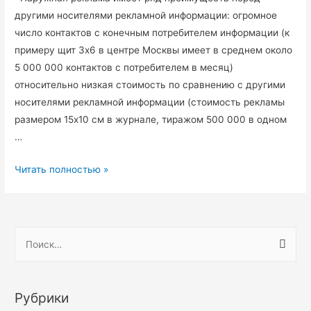
другими носителями рекламной информации: огромное
число контактов с конечным потребителем информации (к
примеру щит 3х6 в центре Москвы имеет в среднем около
5 000 000 контактов с потребителем в месяц)
относительно низкая стоимость по сравнению с другими
носителями рекламной информации (стоимость рекламы
размером 15х10 см в журнале, тиражом 500 000 в одном
…
Наружная
Читать полностью »
реклама.
ОБЪЕМНЫЕ
БУКВЫ
Н
а
й
т
Рубрики
и