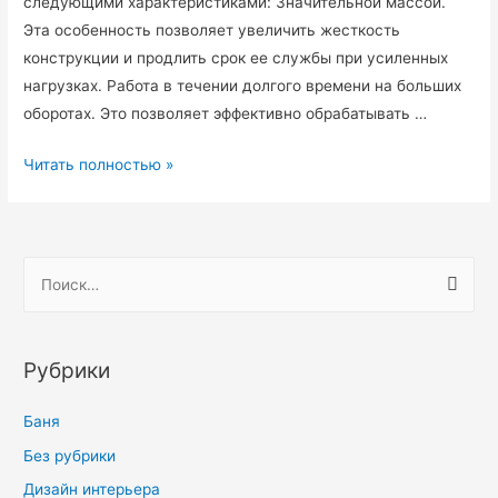
следующими характеристиками: Значительной массой.
Эта особенность позволяет увеличить жесткость
конструкции и продлить срок ее службы при усиленных
нагрузках. Работа в течении долгого времени на больших
оборотах. Это позволяет эффективно обрабатывать …
Фрезерные
Читать полностью »
станки
с
ЧПУ
Н
—
а
виды
й
и
особенности
т
Рубрики
и
:
Баня
Без рубрики
Дизайн интерьера