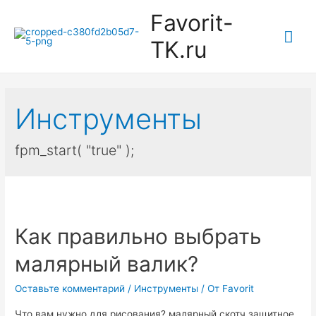
Favorit-
Гла
TK.ru
ме
Инструменты
fpm_start( "true" );
Как правильно выбрать
малярный валик?
Оставьте комментарий
/
Инструменты
/ От
Favorit
Что вам нужно для рисования? малярный скотч защитное