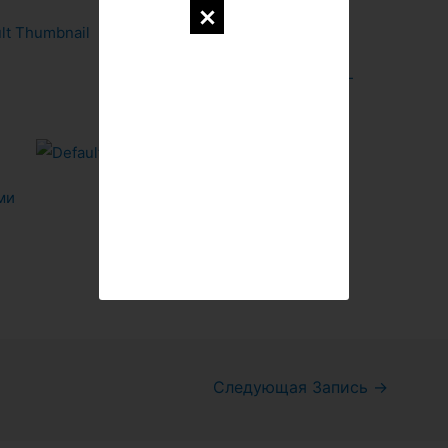
Рулонная наплавляемая кровля —
ми
Рукотворный водоем
Следующая Запись
→