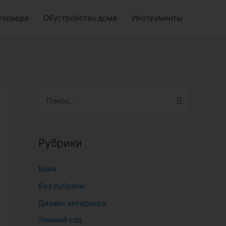
терьера
Обустройство дома
Инструменты
Н
а
й
т
Рубрики
и
Баня
:
Без рубрики
Дизайн интерьера
Зимний сад