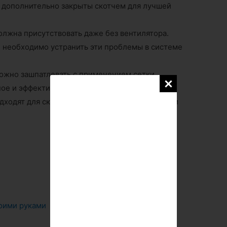
ы дополнительно закрыты скотчем для лучшей
олжна присутствовать даже без вентилятора.
, необходимо устранить эти проблемы в системе
ожно зашпатлевать с применением сетки.
ое и эффективное решение для компактного
дходят для скрытого монтажа за листами ГКЛ и
оими руками
Мастер-