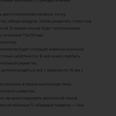
ельный вентканал с принудительным
ть местоположение каналов, точку
чку забора воздуха. Затем разметить стену под
ткой. В нашем случае будут использованы
ы сечением 75х150 мм.
оллектор.
тканалом будет несущей (навеска кухонной
а только шпатлюется. В ней нужно пробить
ительной разметке.
должна входить в неё с запасом по 10 мм с
ла уложить в пазухи монтажную пену.
согласно разметке.
жно загерметизировать монтажной пеной.
ать на обычные П-образные подвесы — она