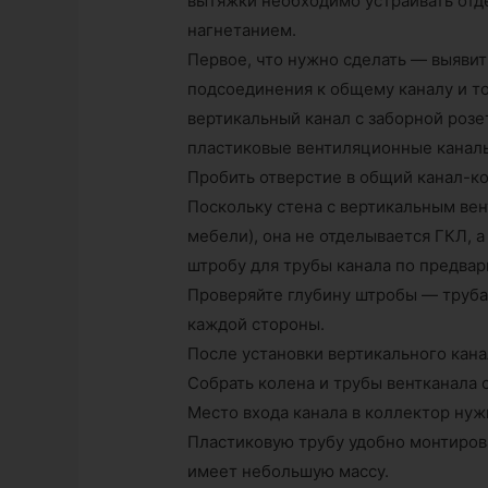
вытяжки необходимо устраивать отд
нагнетанием.
Первое, что нужно сделать — выяви
подсоединения к общему каналу и то
вертикальный канал с заборной розе
пластиковые вентиляционные канал
Пробить отверстие в общий канал-к
Поскольку стена с вертикальным вен
мебели), она не отделывается ГКЛ, 
штробу для трубы канала по предвар
Проверяйте глубину штробы — труба 
каждой стороны.
После установки вертикального кана
Собрать колена и трубы вентканала 
Место входа канала в коллектор ну
Пластиковую трубу удобно монтиров
имеет небольшую массу.