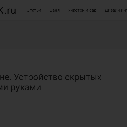
K.ru
Статьи
Баня
Участок и сад
Дизайн ин
хне. Устройство скрытых
ми руками