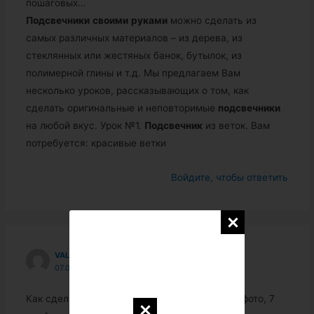
пошаговых…
Подсвечники
своими
руками
можно сделать из
самых различных материалов – из дерева, из
стеклянных или жестяных банок, бутылок, из
полимерной глины и т.д. Мы предлагаем Вам
несколько уроков, рассказывающих о том, как
сделать оригинальные и неповторимые
подсвечники
на любой вкус. Урок №1.
Подсвечник
из веток. Вам
потребуется: красивые ветки
Войдите, чтобы ответить
VALERIJSABANENKOV4797
07.09.2018 В 02:26
Как сделать
подсвечник
своими
руками
: 70 фото, 7