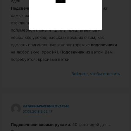
идей…
Подсвечники
своими
руками
можно сделать из
самых различных материалов – из дерева, из
стеклянных или жестяных банок, бутылок, из
полимерной глины и т.д. Мы предлагаем Вам
несколько уроков, рассказывающих о том, как
сделать оригинальные и неповторимые
подсвечники
на любой вкус. Урок №1.
Подсвечник
из веток. Вам
потребуется: красивые ветки
Войдите, чтобы ответить
KATARINAPAVERNIKOVA1346
07.09.2018 В 02:47
Подсвечники
своими
руками
: 40 фото-идей для…