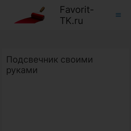
Favorit-
Глав
TK.ru
мен
Подсвечник своими
руками