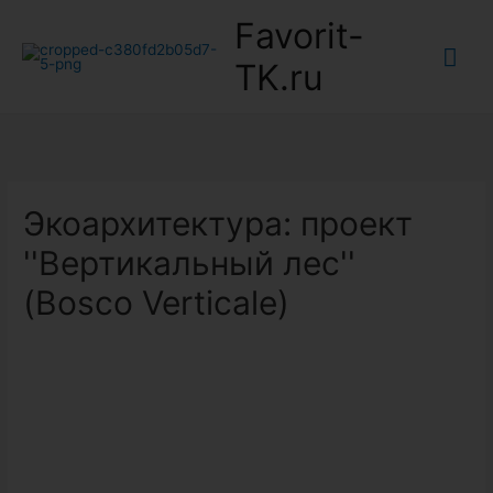
Favorit-
Гла
TK.ru
ме
Экоархитектура: проект
''Вертикальный лес''
(Bosco Verticale)