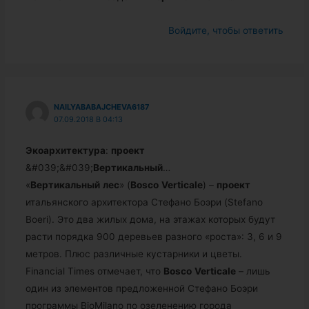
Войдите, чтобы ответить
NAILYABABAJCHEVA6187
07.09.2018 В 04:13
Экоархитектура
:
проект
&#039;&#039;
Вертикальный
…
«
Вертикальный
лес
» (
Bosco
Verticale
) –
проект
итальянского архитектора Стефано Боэри (Stefano
Boeri). Это два жилых дома, на этажах которых будут
расти порядка 900 деревьев разного «роста»: 3, 6 и 9
метров. Плюс различные кустарники и цветы.
Financial Times отмечает, что
Bosco
Verticale
– лишь
один из элементов предложенной Стефано Боэри
программы BioMilano по озеленению города