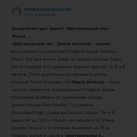
GERTRUDASAADULLOVA587
07.09.2018 В 03:58
Экоархитектура
:
проект
«
Вертикальный
лес
»
(
Bosco
…)
«
Вертикальный
лес
» (
Bosco
Verticale
) –
проект
итальянского архитектора Стефано Боэри (Stefano
Boeri). Это два жилых дома, на этажах которых будут
расти порядка 900 деревьев разного «роста»: 3, 6 и 9
метров. Плюс различные кустарники и цветы.
Financial Times отмечает, что
Bosco
Verticale
– лишь
один из элементов предложенной Стефано Боэри
программы BioMilano по озеленению города
(иллюстрации Boeri Studio). По данным
SkyscraperPage, самая высокая из башен, Torre E,
вырастет до 105 м и будет насчитывать 24 этажа.
Здание Torre D с 17 этажами вымахает на 78 м.
Помимо жилья и садов в «
вертикальном
л…