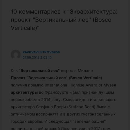
10 комментариев к “Экоархитектура:
проект ''Вертикальный лес'' (Bosco
Verticale)”
RAVILVAVILETKOV6856
07.09.2018 В 02:10
Как "
Вертикальный
лес
" вырос в Милане
Проект
"
Вертикальный
лес
" (
Bosco
Verticale
)
получил премию International Highrise Award от Музея
архитектуры
во Франкфурте и был признан лучшим
небоскребом в 2014 году. Смелая идея итальянского
архитектора Стефано Боери (Stefano Boeri) была с
оптимизмом воспринята и в других густонаселенных
городах Европы. И следующая "зеленая башня"
появится в швейцарской Лозанне уже в 2017 году.