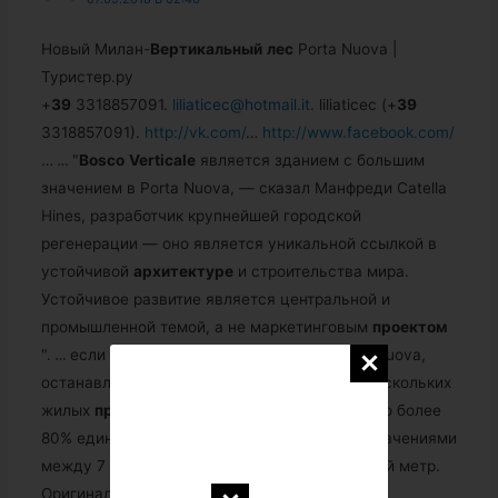
Новый Милан-
Вертикальный
лес
Porta Nuova |
Туристер.ру
+
39
3318857091.
liliaticec@hotmail.it
. liliaticec (+
39
3318857091).
http://vk.com/
…
http://www.facebook.com/
…
…
"
Bosco
Verticale
является зданием с большим
значением в Porta Nuova, — сказал Манфреди Catella
Hines, разработчик крупнейшей городской
регенерации — оно является уникальной ссылкой в
устойчивой
архитектуре
и строительства мира.
Устойчивое развитие является центральной и
промышленной темой, а не маркетинговым
проектом
".
…
если мы рассмотрим весь
проект
Porta Nuova,
останавливаемся на 60 процентах. Среди нескольких
жилых
проектов
в этой области было продано более
80% единиц жилья на рынке, со средними значениями
между 7 тысяч и 10 тысяч евро за квадратный метр.
Оригинал.