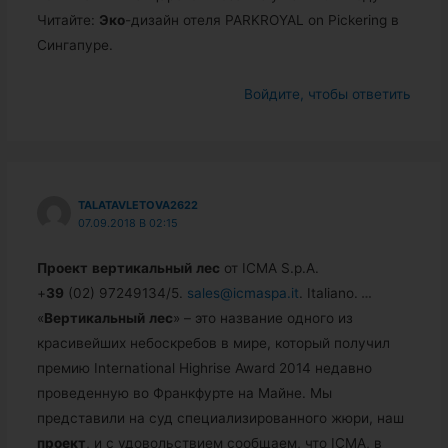
Читайте:
Эко
-дизайн отеля PARKROYAL on Pickering в
Сингапуре.
Войдите, чтобы ответить
TALATAVLETOVA2622
07.09.2018 В 02:15
Проект
вертикальный
лес
от ICMA S.p.A.
+
39
(02) 97249134/5.
sales@icmaspa.it
. Italiano.
…
«
Вертикальный
лес
» – это название одного из
красивейших небоскребов в мире, который получил
премию International Highrise Award 2014 недавно
проведенную во Франкфурте на Майне. Мы
представили на суд специализированного жюри, наш
проект
, и с удовольствием сообщаем, что ICMA, в