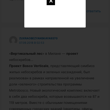
Войдите, чтобы ответить
ZUXRAOBEZYANSKAYA9370
07.09.2018 В 02:53
«
Вертикальный
лес
» в Милане —
проект
небоскребов…
Проект
Bosco
Verticale
, представляющий симбиоз
жилых небоскребов и зеленых насаждений, был
реализован в рамках направленной на увеличение
доли «зеленого» строительства программы
Metrobosco. Новый экологический комплекс включает
в себя два небоскреба, которые возвышаются на 87 и
119 метров. Вместе с обычными помещениями
современных городских зданий (квартиры, офисы,