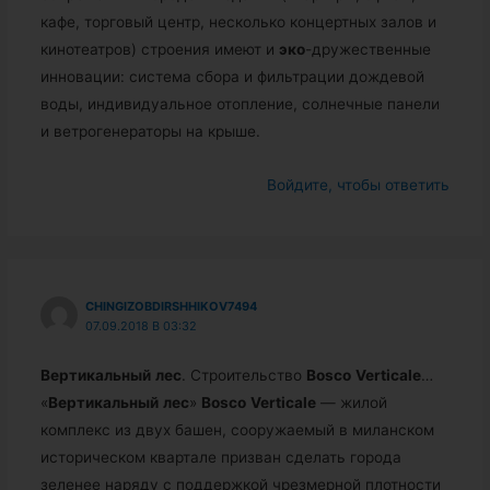
кафе, торговый центр, несколько концертных залов и
кинотеатров) строения имеют и
эко
-дружественные
инновации: система сбора и фильтрации дождевой
воды, индивидуальное отопление, солнечные панели
и ветрогенераторы на крыше.
Войдите, чтобы ответить
CHINGIZOBDIRSHHIKOV7494
07.09.2018 В 03:32
Вертикальный
лес
. Строительство
Bosco
Verticale
…
«
Вертикальный
лес
»
Bosco
Verticale
— жилой
комплекс из двух башен, сооружаемый в миланском
историческом квартале призван сделать города
зеленее наряду с поддержкой чрезмерной плотности