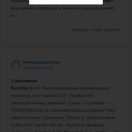
индивидуальными пожеланиями — дизайн-
проект
внутреннего интерьера и внешнего фасада здания),
а…
Войдите, чтобы ответить
FRIDRIXABAZAOV7900
20.09.2018 В 15:00
С
бассейном
Bursztyn
2
PH. ТехнологияКрыша: керамическая
черепица, угол наклона 30°. Перекрытия:
железобетонные, заливают. Стены: 2-слойные —
POROTHERM 25 см, пенопластБросок подвале План
первого этажа 1. прихожая 7,60 м2 2. коридор/связь
21,80 м2 3. туалет 1,50 м2 .. Купить в закладки