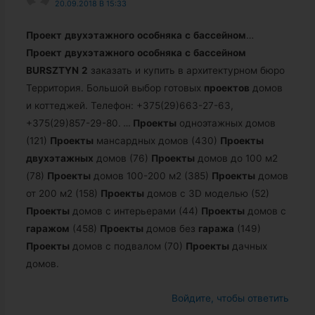
20.09.2018 В 15:33
Проект
двухэтажного
особняка
с
бассейном
…
Проект
двухэтажного
особняка
с
бассейном
BURSZTYN
2
заказать и купить в архитектурном бюро
Территория. Большой выбор готовых
проектов
домов
и коттеджей. Телефон: +375(29)663-27-63,
+375(29)857-29-80.
…
Проекты
одноэтажных домов
(121)
Проекты
мансардных домов (430)
Проекты
двухэтажных
домов (76)
Проекты
домов до 100 м2
(78)
Проекты
домов 100-200 м2 (385)
Проекты
домов
от 200 м2 (158)
Проекты
домов c 3D моделью (52)
Проекты
домов с интерьерами (44)
Проекты
домов с
гаражом
(458)
Проекты
домов без
гаража
(149)
Проекты
домов с подвалом (70)
Проекты
дачных
домов.
Войдите, чтобы ответить