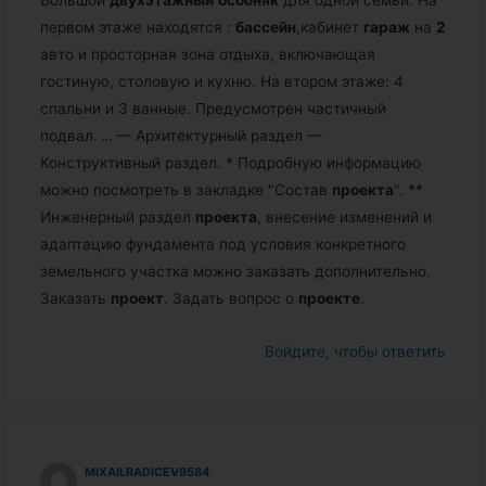
Большой
двухэтажный
особняк
для одной семьи. На
первом этаже находятся :
бассейн
,кабинет
гараж
на
2
авто и просторная зона отдыха, включающая
гостиную, столовую и кухню. На втором этаже: 4
спальни и 3 ванные. Предусмотрен частичный
подвал.
…
— Архитектурный раздел —
Конструктивный раздел. * Подробную информацию
можно посмотреть в закладке "Состав
проекта
". **
Инженерный раздел
проекта
, внесение изменений и
адаптацию фундамента под условия конкретного
земельного участка можно заказать дополнительно.
Заказать
проект
. Задать вопрос о
проекте
.
Войдите, чтобы ответить
MIXAILRADICEV9584