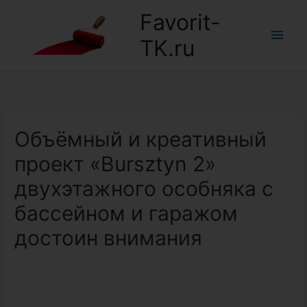
Favorit-
Глав
TK.ru
мен
Объёмный и креативный
проект «Bursztyn 2»
двухэтажного особняка с
бассейном и гаражом
достоин внимания