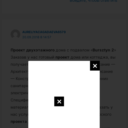
Войдите, чтобы ответить
AURELIYACAGADAEVA6579
20.09.2018 В 14:57
Проект
двухэтажного
дома с подвалом «
Bursztyn
2
»
Заказав у нас готовый
проект
дома или коттеджа, вы
получаете: — Архитектурно-техническое описание —
Архитектурные схемы — Конструкционное описание
— Конструкционные схемы —
Проект
внутренних
санитарных систем —
Проект
внутренних
электрических систем (разводка по дому) —
Спецификация используемых строительных
материалов.
…
Дополнительно вы можете заказать у
нас услуги проектирования (разработка авторского
проекта
дома с нуля в соответствии с