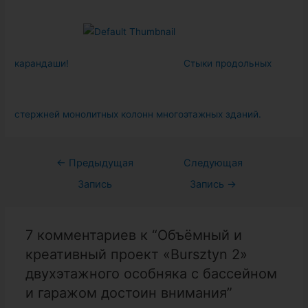
карандаши!
Стыки продольных
стержней монолитных колонн многоэтажных зданий.
Навигация
←
Предыдущая
Следующая
по
Запись
Запись
→
записям
7 комментариев к “Объёмный и
креативный проект «Bursztyn 2»
двухэтажного особняка с бассейном
и гаражом достоин внимания”