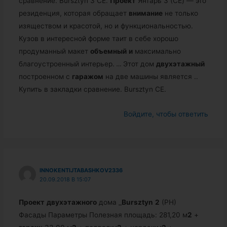
сравнение. Bursztyn 3 CE.
Проект
Янтарь 3 (CE) — это
резиденция, которая обращает
внимание
не только
изяществом и красотой, но и функциональностью.
Кузов в интересной форме таит в себе хорошо
продуманный макет
объемный
и
максимально
благоустроенный интерьер.
…
Этот дом
двухэтажный
построенном с
гаражом
на две машины является ..
Купить в закладки сравнение. Bursztyn CE.
Войдите, чтобы ответить
INNOKENTIJTABASHKOV2336
20.09.2018 В 15:07
Проект
двухэтажного
дома _
Bursztyn
2
(PH)
Фасады Параметры Полезная площадь: 281,20 м
2
+