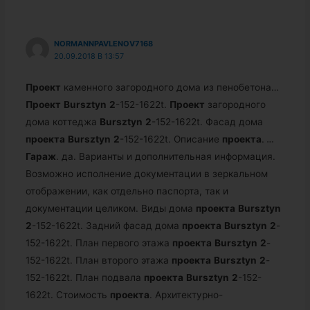
NORMANNPAVLENOV7168
20.09.2018 В 13:57
Проект
каменного загородного дома из пенобетона…
Проект
Bursztyn
2
-152-1622t.
Проект
загородного
дома коттеджа
Bursztyn
2
-152-1622t. Фасад дома
проекта
Bursztyn
2
-152-1622t. Описание
проекта
.
…
Гараж
. да. Варианты и дополнительная информация.
Возможно исполнение документации в зеркальном
отображении, как отдельно паспорта, так и
документации целиком. Виды дома
проекта
Bursztyn
2
-152-1622t. Задний фасад дома
проекта
Bursztyn
2
-
152-1622t. План первого этажа
проекта
Bursztyn
2
-
152-1622t. План второго этажа
проекта
Bursztyn
2
-
152-1622t. План подвала
проекта
Bursztyn
2
-152-
1622t. Стоимость
проекта
. Архитектурно-