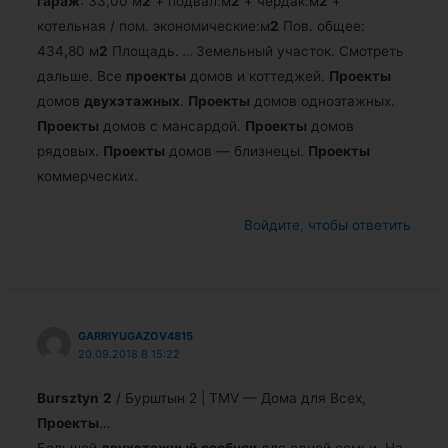
гараж
: 33,00 м
2
+ подвал:м
2
+ чердак:м
2
+
котельная / пом. экономические:м
2
Пов. общее:
434,80 м
2
Площадь.
…
Земельный участок. Смотреть
дальше. Все
проекты
домов и коттеджей.
Проекты
домов
двухэтажных
.
Проекты
домов одноэтажных.
Проекты
домов с мансардой.
Проекты
домов
рядовых.
Проекты
домов — близнецы.
Проекты
коммерческих.
Войдите, чтобы ответить
GARRIYUGAZOV4815
20.09.2018 В 15:22
Bursztyn
2
/ Бурштын 2 | TMV — Дома для Всех,
Проекты
…