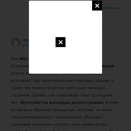
Войдите, чтобы ответить
IZABELLAZHAVARONKOVA2610
07.09.2018 В 02:49
Как
обустроить
мансарду
в
дачном
домике
?
Основным недостатком
дачного
дома
с
мансардой
долгое время считались трудности, которые
возникают при проектировании подобных зданий, а
также при переустройстве уже существующих
строений. Однако, как показывает опыт последних
лет,
обустройство
мансарды
дачного
домика
вполне
по силам и обычным гражданам, которые, не имея
специализированного образования, обладают
огромным желанием сделать свою жизнь более