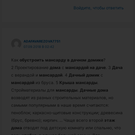
Войдите, чтобы ответить
ADAFAVAREZOVA7751
07.09.2018 В 02:42
Как
обустроить
мансарду
в
дачном
домике
?
2 Проектирование
дома
с
мансардой
на
даче
. 3
Дача
с верандой и
мансардой
. 4
Дачный
домик
с
мансардой
из бруса. 5
Крыша
мансарды
.
Стройматериалы для
мансарды
.
Дачные
дома
возводят из разных строительных материалов, но
самыми популярными в наше время считаются:
пеноблок; каркасно-щитовые конструкции; древесина
(брус, бревно); кирпич.
…
Чаще всего второй
этаж
дома
отводят под детскую комнату или спальню, что