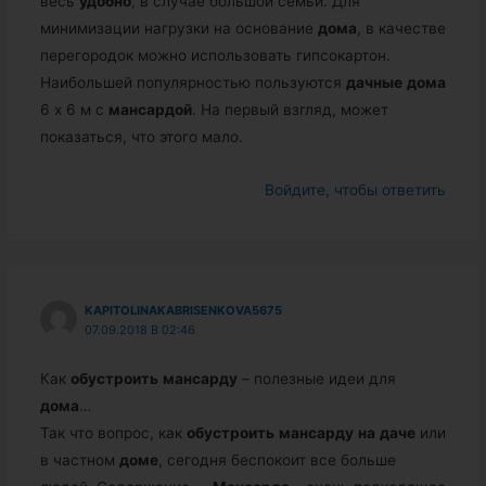
весь
удобно
, в случае большой семьи. Для
минимизации нагрузки на основание
дома
, в качестве
перегородок можно использовать гипсокартон.
Наибольшей популярностью пользуются
дачные
дома
6 х 6 м с
мансардой
. На первый взгляд, может
показаться, что этого мало.
Войдите, чтобы ответить
KAPITOLINAKABRISENKOVA5675
07.09.2018 В 02:46
Как
обустроить
мансарду
– полезные идеи для
дома
…
Так что вопрос, как
обустроить
мансарду
на
даче
или
в частном
доме
, сегодня беспокоит все больше