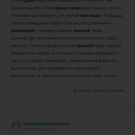
этажа
дома
наличием наклонного потолка и стен
разной высоты. Если
крыша
дома
двускатная, то это
оптимальный вариант для жилой
мансарды
. Площадь
такого помещения будет больше, по сравнению с
мансардой
с четырехскатной
крышей
, ведь
количество наклонных потолков и косых стен будет
меньше. Также под двускатной
крышей
будет проще
разместить мебель и останется больше свободного
места в центре помещения. Немаловажный фактор –
высота стен. Для комфортного проживания
расстояние от пола до потолка должно быть не ме…
Войдите, чтобы ответить
MELISSAFABRICHKOVA5687
07.09.2018 В 04:22