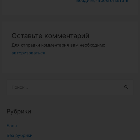
Войдите, чтобы ответить
Оставьте комментарий
Для отправки комментария вам необходимо
авторизоваться
.
Н
а
й
т
Рубрики
и
:
Баня
Без рубрики