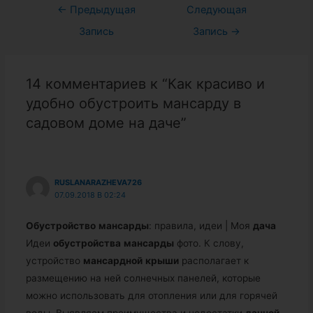
Навигация
←
Предыдущая
Следующая
по
Запись
Запись
→
записям
14 комментариев к “Как красиво и
удобно обустроить мансарду в
садовом доме на даче”
RUSLANARAZHEVA726
07.09.2018 В 02:24
Обустройство
мансарды
: правила, идеи | Моя
дача
Идеи
обустройства
мансарды
фото. К слову,
устройство
мансардной
крыши
располагает к
размещению на ней солнечных панелей, которые
можно использовать для отопления или для горячей