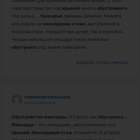
помещения для хранения различных вещей. С 1630
года пространство под
крышей
начали
обустраивать
под жилье.
…
Красивые
примеры дизайна. Комната
для отдыха на
мансардном
этаже
, выполненная в
морском стиле, порадует как детей, так и взрослых.
Чердак небольшой площади также возможно
обустроить
под жилое помещение.
Войдите, чтобы ответить
DARINANABOZHNAYA5588
07.09.2018 В 04:14
Обустройство
мансарды
(43 фото): как
обустроить
…
Мансарда
– это помещение, расположенное под
крышей
.
Мансардный
этаж
отличается от второго