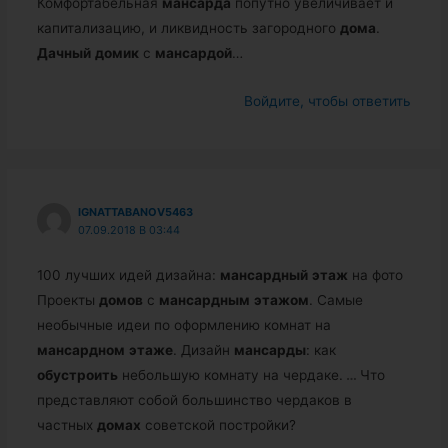
Комфортабельная
мансарда
попутно увеличивает и
капитализацию, и ликвидность загородного
дома
.
Дачный
домик
с
мансардой
…
Войдите, чтобы ответить
IGNATTABANOV5463
07.09.2018 В 03:44
100 лучших идей дизайна:
мансардный
этаж
на фото
Проекты
домов
с
мансардным
этажом
. Самые
необычные идеи по оформлению комнат на
мансардном
этаже
. Дизайн
мансарды
: как
обустроить
небольшую комнату на чердаке.
…
Что
представляют собой большинство чердаков в
частных
домах
советской постройки?