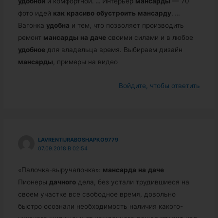
удобной
и комфортной.
…
Интерьер
мансарды
— 70
фото идей
как
красиво
обустроить
мансарду
.
…
Вагонка
удобна
и тем, что позволяет производить
ремонт
мансарды
на
даче
своими силами и в любое
удобное
для владельца время. Выбираем дизайн
мансарды
, примеры на видео
Войдите, чтобы ответить
LAVRENTIJRABOSHAPKO9779
07.09.2018 В 02:54
«Палочка-выручалочка»:
мансарда
на
даче
Пионеры
дачного
дела, без устали трудившиеся на
своем участке все свободное время, довольно
быстро осознали необходимость наличия какого-