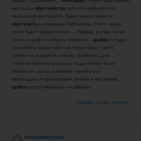
людей. Содержание.
…
Мансарда
– очень подходящее
место для
обустройства
рабочего кабинета или
творческой мастерской. Здесь же вы сможете
обустроить
и домашнюю библиотеку, благо, ниш и
полок будет предостаточно.
…
Правда, в этом случае
нужно подойти к вопросу взвешено –
удобно
ли будет
доставлять наверх закуски, когда придут гости,
далеко ли находится санузел. Возможно, для
гостиной комната маловата, тогда почему бы не
разместить здесь домашний кинотеатр и
наслаждаться просмотрами фильма всей семьей,
удобно
расположившись на диванах.
Войдите, чтобы ответить
MERABYABRIKOV8236