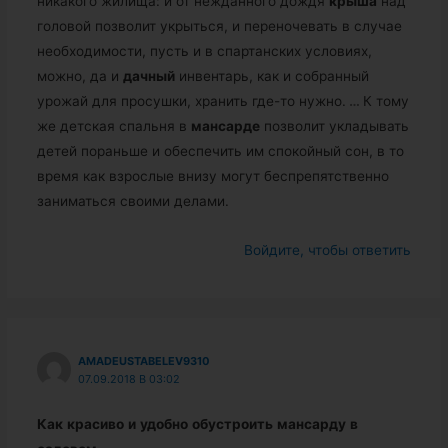
никакого жилища: и от нежданного дождя
крыша
над
головой позволит укрыться, и переночевать в случае
необходимости, пусть и в спартанских условиях,
можно, да и
дачный
инвентарь, как и собранный
урожай для просушки, хранить где-то нужно.
…
К тому
же детская спальня в
мансарде
позволит укладывать
детей пораньше и обеспечить им спокойный сон, в то
время как взрослые внизу могут беспрепятственно
заниматься своими делами.
Войдите, чтобы ответить
AMADEUSTABELEV9310
07.09.2018 В 03:02
Как
красиво
и
удобно
обустроить
мансарду
в