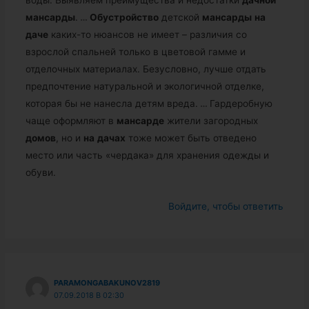
воды. Выявляем преимущества и недостатки
дачной
мансарды
.
…
Обустройство
детской
мансарды
на
даче
каких-то нюансов не имеет – различия со
взрослой спальней только в цветовой гамме и
отделочных материалах. Безусловно, лучше отдать
предпочтение натуральной и экологичной отделке,
которая бы не нанесла детям вреда.
…
Гардеробную
чаще оформляют в
мансарде
жители загородных
домов
, но и
на
дачах
тоже может быть отведено
место или часть «чердака» для хранения одежды и
обуви.
Войдите, чтобы ответить
PARAMONGABAKUNOV2819
07.09.2018 В 02:30