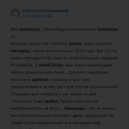
KONSTANCIYAYUVAEVA8698
07.09.2018 В 03:08
Моя
мансарда
. Самый бюджетный вариант
мансарды
из…
Нам еще предстоит утеплять
домик
, перестраивать
мансарду
, планы расписаны до 2020 года. Вот тут-то
очень пригодился бы приз от замечательной компании
ROCKWOOL.!!!
МАНСАРДА
. Мне жена сказала даве:
«Брось диваном мять бока!
…
Делали с перилами,
поскольку
удобней
спускаться все-таки
придерживаясь за них, да и для внуков побезопасней.
Площадка для поворота у нас внизу на две
ступеньки, тоже
удобно
. Прошу простить за
неприбранность на фото.
…
Мансарда
– это не только
фактурный внешний компонент
дачи
, придающий ей
графическую завершенность и нарядный вид.