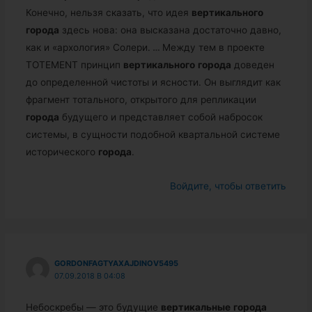
Конечно, нельзя сказать, что идея
вертикального
города
здесь нова: она высказана достаточно давно,
как и «архология» Солери.
…
Между тем в проекте
TOTEMENT принцип
вертикального
города
доведен
до определенной чистоты и ясности. Он выглядит как
фрагмент тотального, открытого для репликации
города
будущего и представляет собой набросок
системы, в сущности подобной квартальной системе
исторического
города
.
Войдите, чтобы ответить
GORDONFAGTYAXAJDINOV5495
07.09.2018 В 04:08
Небоскребы — это будущие
вертикальные
города