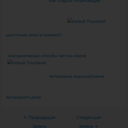
Как создать потрясающий
цветочный запах в комнате?
Альтернативные способы чистки ковров
Автономное водоснабжение
загородного дома
Навигация
←
Предыдущая
Следующая
по
Запись
Запись
→