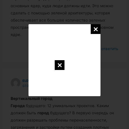
основных ядер, куда люди должны идти. Это можно
сделать с помощью зеленой архитектуры, которая
обеспечивает все большее количество зеленых
пространств и снижает плотность ткани в основном
ядре.
Войдите, чтобы ответить
ELDARCAGOJKO8322
07.09.2018 В 03:14
Вертикальный
город
Города
будущего: 12 уникальных проектов. Каким
должен быть
город
будущего? В первую очередь он
должен разрешать проблемы перенаселенности,
загрязнения и застройки путем создания плотных