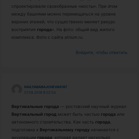
спроектировали своеобразные «мосты». При этом
между башнями можно перемещаться на уровне
верхних этажей, что существенно меняет ракурс
восприятия
города
». На фото: общий вид жилого
комплекса. Фото с сайта atrium.ru.
Войдите, чтобы ответить
NAILYABABAJCHEVA6187
07.09.2018 В 02:54
Вертикальные
города
— ростовский научный журнал
Вертикальный
город
может быть частью
города
или
автономного строительства. Как часть
города
,
подготовка к
Вертикальному
городу
начинается с
энуклеации
города
, которая делает несколько