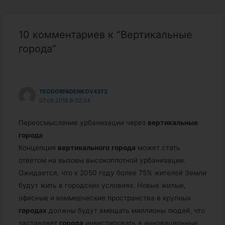
записям
10 комментариев к “Вертикальные
города”
TEODORFADENKOV4372
07.09.2018 В 02:24
Переосмысление урбанизации через
вертикальные
города
Концепция
вертикального
города
может стать
ответом на вызовы высокоплотной урбанизации.
Ожидается, что к 2050 году более 75% жителей Земли
будут жить в городских условиях. Новые жилые,
офисные и коммерческие пространства в крупных
городах
должны будут вмещать миллионы людей, что
заставляет
города
инвестировать в инновационные,