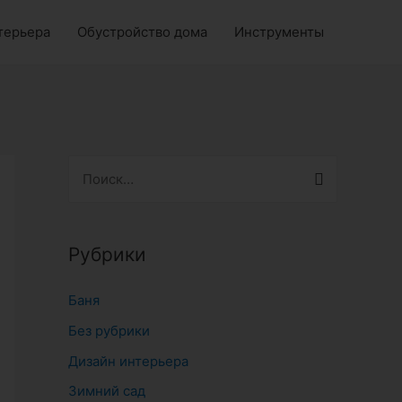
терьера
Обустройство дома
Инструменты
Н
а
й
т
Рубрики
и
Баня
:
Без рубрики
Дизайн интерьера
Зимний сад