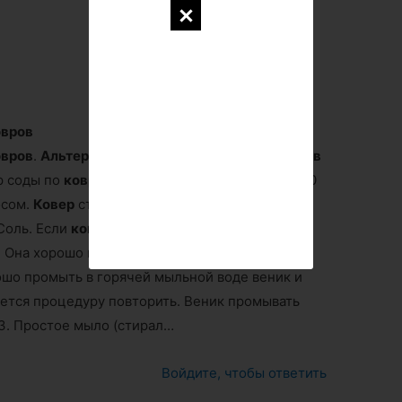
овров
овров
.
Альтернативные
способы
чистки
ковров
ор соды по
ковру
или ковровому покрытию на 30
сом.
Ковер
станет не только чистым, но и
 Соль. Если
ковёр
(палас) не очень загрязнен,
 Она хорошо впитывает пыль и придает ворсу
рошо промыть в горячей мыльной воде веник и
уется процедуру повторить. Веник промывать
3. Простое мыло (стирал…
Войдите, чтобы ответить