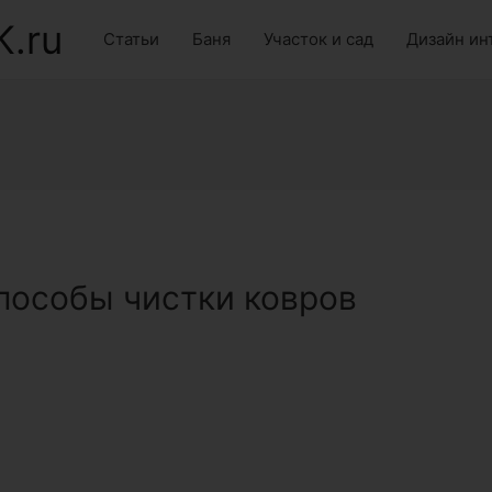
K.ru
Статьи
Баня
Участок и сад
Дизайн ин
пособы чистки ковров