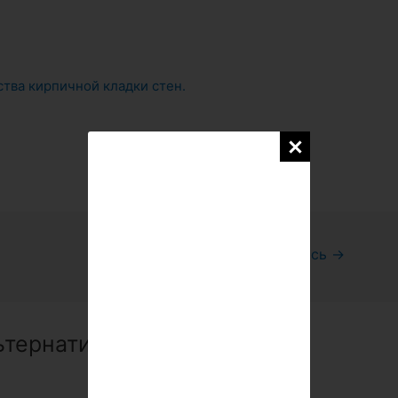
тва кирпичной кладки стен.
Следующая Запись
→
льтернативные способы