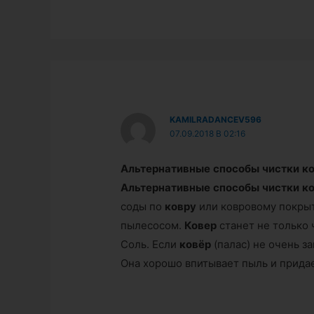
KAMILRADANCEV596
07.09.2018 В 02:16
Альтернативные
способы
чистки
к
Альтернативные
способы
чистки
к
соды по
ковру
или ковровому покрыт
пылесосом.
Ковер
станет не только ч
Соль. Если
ковёр
(палас) не очень з
Она хорошо впитывает пыль и придает