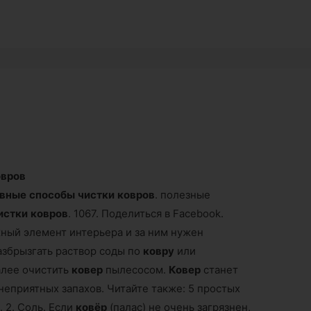
овров
ивные
способы
чистки
ковров
. полезные
истки
ковров
. 1067. Поделиться в Facebook.
ный элемент интерьера и за ним нужен
Разбрызгать раствор соды по
ковру
или
алее очистить
ковер
пылесосом.
Ковер
станет
 неприятных запахов. Читайте также: 5 простых
 2. Соль. Если
ковёр
(палас) не очень загрязнен,