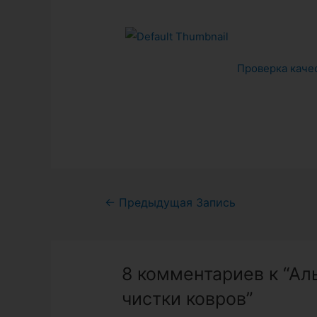
Проверка качес
Навигация
←
Предыдущая Запись
по
записям
8 комментариев к “А
чистки ковров”