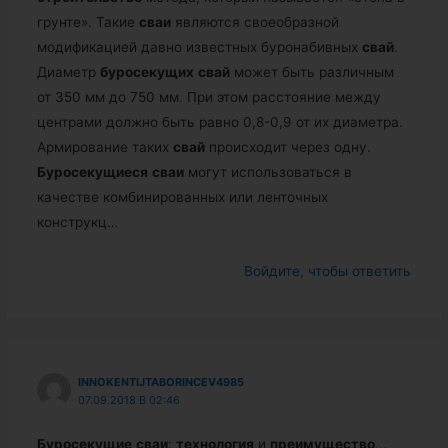
грунте». Такие
сваи
являются своеобразной
модификацией давно известных буронабивных
свай
.
Диаметр
буросекущих
свай
может быть различным
от 350 мм до 750 мм. При этом расстояние между
центрами должно быть равно 0,8-0,9 от их диаметра.
Армирование таких
свай
происходит через одну.
Буросекущиеся
сваи
могут использоваться в
качестве комбинированных или ленточных
конструкц…
Войдите, чтобы ответить
INNOKENTIJTABORINCEV4985
07.09.2018 В 02:46
Буросекущие
сваи
:
технология
и
преимущество
…