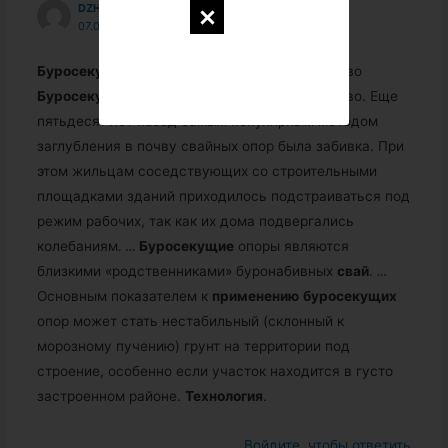
DZHORDANGABAKUNOV9964
07.09.2018 В 02:32
Буросекущие
сваи
—
технология
и устройство
Буросекущие
сваи
—
технология
и устройство. Еще
пятьдесят лет назад самым популярным методом
заглубления в почву свайных опор была забивка. При
этом жильцам соседствующих со строительными
площадками зданий приходилось подстраиваться под
режим рабочих, так как их дома подвергались
колебаниям.
…
Буросекущие
опоры являются
близкими «родственниками» буронабивных
свай
.
…
Основным показателем к
применению
буросекущих
опор может стать нестабильный (склонный к
морозному пучению) грунт на территории под
строение, особенно если участок находится в густо
застроенном районе.
Технология
.
Войдите, чтобы ответить