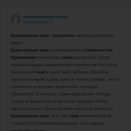
AGRIPPINAEVGASHEVA4619
07.09.2018 В 02:51
Буросекущие
сваи
:
технология
, методы установки,
видео
Буросекущие
сваи
в современном
строительстве
.
Применение
такого вида
свай
под мостом. Около
полувека назад самым распространенным способом
погружения
свай
в грунт была забивка. При этом
жители соседних домов жили в том же режиме, что и
строители, а их дома сотрясались и иногда
трескались. К счастью, такие варварские методы
уходят в прошлое и им на смену приходят более
прогрессивные. Одним из таких методов являются
буросекущие
сваи
. Этот тип
свай
применяется не
только в постройке жилых домов, но и хорошо
зарекомендовал…