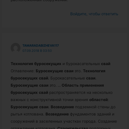
Войдите, чтобы ответить
TAMARADABIZHEVA117
07.09.2018 В 03:50
Технология
буросекущих
и бурокасательных
свай
Оглавление:
Буросекущие
сваи
это.
Технология
буросекущих
свай
. Бурокасательные
сваи
.
Буросекущие
сваи
это.
…
Область
применения
буросекущих
свай
распространяется на несколько
важных с конструктивной точки зрения
областей
:
Буросекущие
сваи
.
Возведение
подземной стены до
рытья котлована.
Возведение
фундаментов зданий и
сооружений в заселенных участках города. Создание
ограждения котлована.
Строительство
подпорных