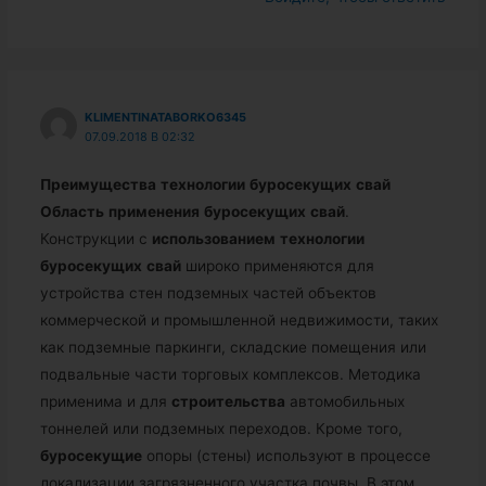
KLIMENTINATABORKO6345
07.09.2018 В 02:32
Преимущества
технологии
буросекущих
свай
Область
применения
буросекущих
свай
.
Конструкции с
использованием
технологии
буросекущих
свай
широко применяются для
устройства стен подземных частей объектов
коммерческой и промышленной недвижимости, таких
как подземные паркинги, складские помещения или
подвальные части торговых комплексов. Методика
применима и для
строительства
автомобильных
тоннелей или подземных переходов. Кроме того,
буросекущие
опоры (стены) используют в процессе
локализации загрязненного участка почвы. В этом