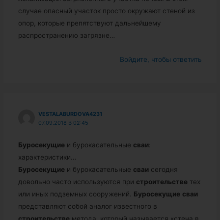
случае опасный участок просто окружают стеной из
опор, которые препятствуют дальнейшему
распространению загрязне…
Войдите, чтобы ответить
VESTALABURDOVA4231
07.09.2018 В 02:45
Буросекущие
и бурокасательные
сваи
:
характеристики…
Буросекущие
и бурокасательные
сваи
сегодня
довольно часто используются при
строительстве
тех
или иных подземных сооружений.
Буросекущие
сваи
представляют собой аналог известного в
строительстве
метода, который называется «стена в