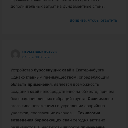
дополнительных затрат на фундаментные стены.
Войдите, чтобы ответить
SILVATAGANKOVA226
07.09.2018 В 02:20
Устройство
буросекущих
свай
в Екатеринбурге
Однако главным
преимуществом
, определяющим
область
применения
, является возможность
создания
свай
непосредственно на объекте, причем
без создания лишних вибраций грунта.
Сваи
именно
этого типа незаменимы в укреплении аварийных
участков, сползающих склонов.
…
Технологии
возведения
буросекущих
свай
сегодня активно
развиваются. В частности широкое
применение