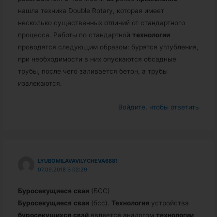
нашла техника Double Rotary, которая имеет
несколько существенных отличий от стандартного
процесса. Работы по стандартной
технологии
проводятся следующим образом: бурятся углубления,
при необходимости в них опускаются обсадные
трубы, после чего заливается бетон, а трубы
извлекаются.
Войдите, чтобы ответить
LYUBOMILAVAVILYCHEVA6881
07.09.2018 В 02:29
Буросекущиеся
сваи
(БСС)
Буросекущиеся
сваи
(бсс).
Технология
устройства
буросекущихся
свай
является аналогом
технологии