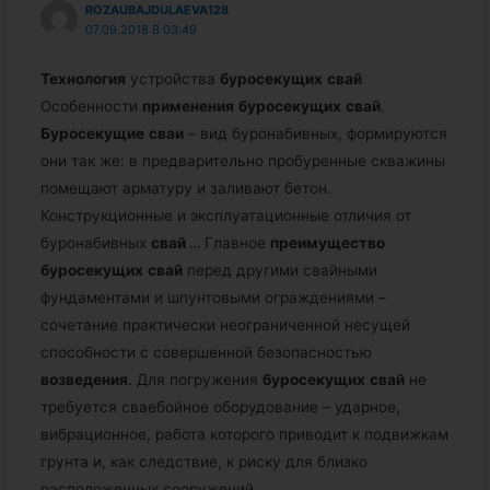
ROZAUBAJDULAEVA128
07.09.2018 В 03:49
Технология
устройства
буросекущих
свай
Особенности
применения
буросекущих
свай
.
Буросекущие
сваи
– вид буронабивных, формируются
они так же: в предварительно пробуренные скважины
помещают арматуру и заливают бетон.
Конструкционные и эксплуатационные отличия от
буронабивных
свай
…
Главное
преимущество
буросекущих
свай
перед другими свайными
фундаментами и шпунтовыми ограждениями –
сочетание практически неограниченной несущей
способности с совершенной безопасностью
возведения
. Для погружения
буросекущих
свай
не
требуется сваебойное оборудование – ударное,
вибрационное, работа которого приводит к подвижкам
грунта и, как следствие, к риску для близко
расположенных сооружений.