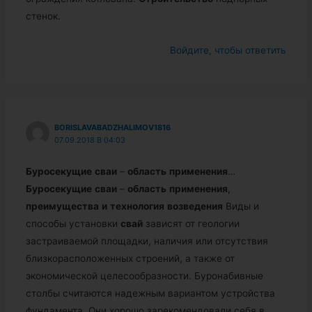
стенок.
Войдите, чтобы ответить
BORISLAVABADZHALIMOV1816
07.09.2018 В 04:03
Буросекущие
сваи
–
область
применения
…
Буросекущие
сваи
–
область
применения
,
преимущества
и
технология
возведения
Виды и
способы установки
свай
зависят от геологии
застраиваемой площадки, наличия или отсутствия
близкорасположенных строений, а также от
экономической целесообразности. Буронабивные
столбы считаются надежным вариантом устройства
фундамента. Они хорошо зарекомендовали себя в