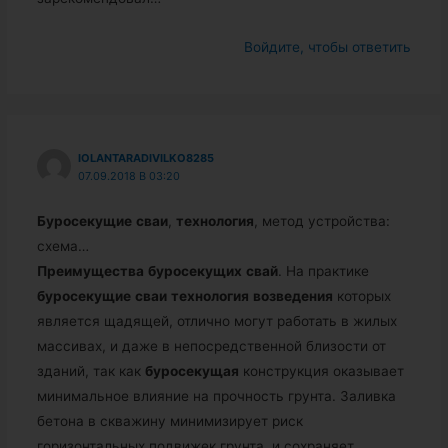
Войдите, чтобы ответить
IOLANTARADIVILKO8285
07.09.2018 В 03:20
Буросекущие
сваи
,
технология
, метод устройства:
схема…
Преимущества
буросекущих
свай
. На практике
буросекущие
сваи
технология
возведения
которых
является щадящей, отлично могут работать в жилых
массивах, и даже в непосредственной близости от
зданий, так как
буросекущая
конструкция оказывает
минимальное влияние на прочность грунта. Заливка
бетона в скважину минимизирует риск
горизонтальных подвижек грунта, и сохраняет