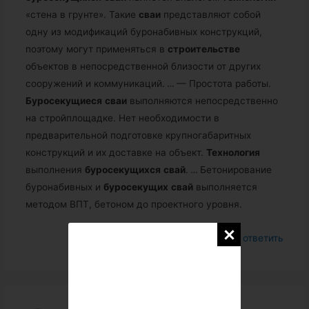
«стена в грунте». Такие
сваи
представляют собой
одну из модификаций буронабивных конструкций,
поэтому могут применяться в
строительстве
объектов в непосредственной близости от других
сооружений и коммуникаций.
…
— Простота работы.
Буросекущиеся
сваи
выполняются непосредственно
на стройплощадке. Нет необходимости в
предварительной подготовке крупногабаритных
конструкций и их доставке на объект.
Технология
выполнения
буросекущихся
свай
.
…
Бетонирование
буронабивных и
буросекущих
свай
выполняется
методом ВПТ, бетоном до проектного уровня.
Войдите, чтобы ответить