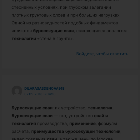
стесненных условиях, при глубоком залегании
плотных грунтовых слоев и при больших нагрузках.
Одной из разновидностей подобных фундаментов
являются
буросекущие
сваи
, считающиеся аналогом
технологии
«стена в грунте».
Войдите, чтобы ответить
DILARASABDENOVA918
07.09.2018 В 04:10
Буросекущие
сваи
: их устройство,
технология
…
Буросекущие
сваи
— это, устройство
свай
и
технология
производства,
применение
, формулы
расчета,
преимущества
буросекущей
технологии
,
видео создания
сваи
, а так же цены по Москве.
…