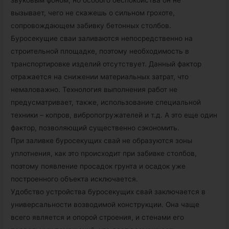
звуковым фоном, но особого беспокойства он не
вызывает, чего не скажешь о сильном грохоте,
сопровождающем забивку бетонных столбов.
Буросекущие сваи заливаются непосредственно на
строительной площадке, поэтому необходимость в
транспортировке изделий отсутствует. Данный фактор
отражается на снижении материальных затрат, что
немаловажно. Технология выполнения работ не
предусматривает, также, использование специальной
техники – копров, вибропогружателей и т.д. А это еще один
фактор, позволяющий существенно сэкономить.
При заливке буросекущих свай не образуются зоны
уплотнения, как это происходит при забивке столбов,
поэтому появление просадок грунта и осадок уже
построенного объекта исключается.
Удобство устройства буросекущих свай заключается в
универсальности возводимой конструкции. Она чаще
всего является и опорой строения, и стенами его