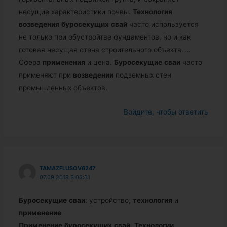
несущие характеристики почвы.
Технология
возведения
буросекущих
свай
часто используется
не только при обустройтве фундаментов, но и как
готовая несущая стена строительного объекта.
…
Сфера
применения
и цена.
Буросекущие
сваи
часто
применяют при
возведении
подземных стен
промышленных объектов.
Войдите, чтобы ответить
TAMAZFLUSOV6247
07.09.2018 В 03:31
Буросекущие
сваи
: устройство,
технология
и
применение
Применение
буросекущих
свай
.
Технологии