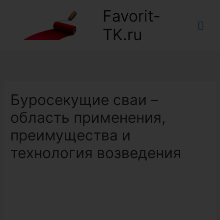
Favorit-
Гла
TK.ru
ме
Буросекущие сваи –
область применения,
преимущества и
технология возведения