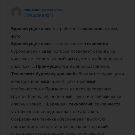
INARARABCHENKO7146
07.09.2018 В 02:13
Буросекущие
сваи
, устройство,
технологии
: схема,
фото
Буросекущие
сваи
— это развитие
технологии
буронабивных
свай
, которое позволяет строить на
участках с неплотным зыбким грунтом и обводненных
участках.
…
Преимущества
и
ценообразование.
Технология
буросекущих
свай
обладает следующими
конструкционными и эксплуатационными
особенностями: Применима на всех дисперсных
грунтах (песок, ил, неплотный грунт) и в сейсмически
опасных зонах. «Щадящая»
технология
: сохраняется
устойчивость соседних пластов/участков.
Современная техника обеспечивает высокую
производительность и отличное качество
свай
.
Фундамент здания может быть сооружен без