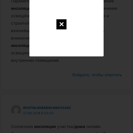
Параметры
инсоляции
жилых
домов
, определение
инсоляции
, архитектурные решения для увеличения
освещённости в
доме
. Узнайте архитектурные и
строительные термины в блоге.
…
Одним из
важнейших вопросов, которому стоит уделить
внимание жителю северных широт, является
инсоляция
. Этот термин обозначает степень
освещенности солнечными лучами здания и
внутренних помещений.
Войдите, чтобы ответить
ROSTISLAVBABAKANOV2443
07.09.2018 В 03:20
Солнечная
инсоляция
участка/
дома
онлайн