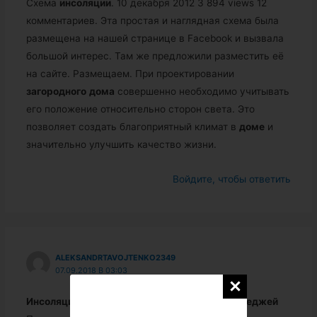
Схема
инсоляции
. 10 декабря 2012 3 894 views 12
комментариев. Эта простая и наглядная схема была
размещена на нашей странице в Facebook и вызвала
большой интерес. Там же предложили разместить её
на сайте. Размещаем. При проектировании
загородного
дома
совершенно необходимо учитывать
его положение относительно сторон света. Это
позволяет создать благоприятный климат в
доме
и
значительно улучшить качество жизни.
Войдите, чтобы ответить
ALEKSANDRTAVOJTENKO2349
07.09.2018 В 03:03
Инсоляция
жилых
домов
| блог Проекты
коттеджей