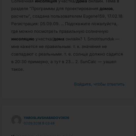
Солнечная
инсоляция
участка/
дома
онлайн. Тема в
разделе "Программы для проектирования
домов
,
расчеты", создана пользователем Eugene159, 17.02.18.
Регистрация: 05.09.09.
…
Подскажите пожалуйста,
где можно посмотреть правильную солнечную
инсоляцию
участка/
дома
онлайн? 1. Smotrisunduk —
мне кажется не правильным. т. к. значения не
совпадают с реальными. т. е. солнце должно садится
в 20:30 примерно, а тут в 23… 2. SunCalc — yашел
такое.
Войдите, чтобы ответить
YAROSLAVSHABADOV3626
07.09.2018 В 03:48