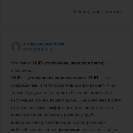
Войдите, чтобы ответить
ALANFLYANCHENKO7910
07.09.2018 В 04:12
Что такое
УШП
(
утепленная
шведская
плита
) —
описание…
УШП
—
утеплённая
шведская
плита
.
УШП
— это
современный и теплоэффективный фундамент. И не
только фундамент, не просто бетонная
плита
. Это
настоящая основа вашего дома. Она включает в себя
готовую систему комфортного отопления тёплыми
полами по всей площади, разводку труб
водоснабжения, канализации и электрических
кабелей, качественное
утепление
пола, а её гладкая