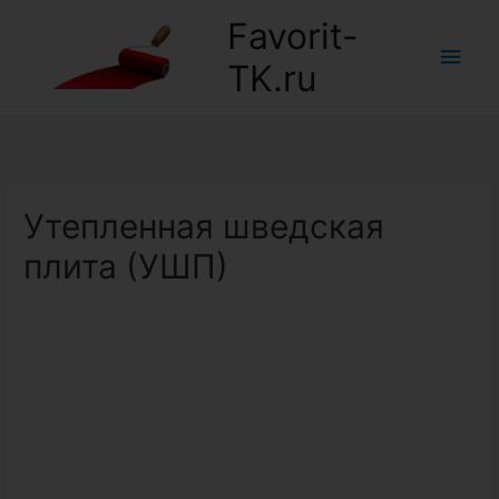
Favorit-
Глав
TK.ru
мен
Утепленная шведская
плита (УШП)