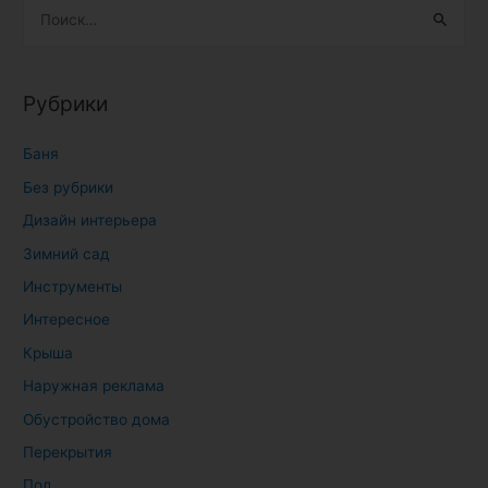
Н
а
й
т
Рубрики
и
:
Баня
Без рубрики
Дизайн интерьера
Зимний сад
Инструменты
Интересное
Крыша
Наружная реклама
Обустройство дома
Перекрытия
Пол