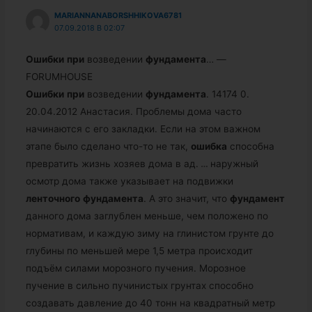
MARIANNANABORSHHIKOVA6781
07.09.2018 В 02:07
Ошибки
при
возведении
фундамента
… —
FORUMHOUSE
Ошибки
при
возведении
фундамента
. 14174 0.
20.04.2012 Анастасия. Проблемы дома часто
начинаются с его закладки. Если на этом важном
этапе было сделано что-то не так,
ошибка
способна
превратить жизнь хозяев дома в ад.
…
наружный
осмотр дома также указывает на подвижки
ленточного
фундамента
. А это значит, что
фундамент
данного дома заглублен меньше, чем положено по
нормативам, и каждую зиму на глинистом грунте до
глубины по меньшей мере 1,5 метра происходит
подъём силами морозного пучения. Морозное
пучение в сильно пучинистых грунтах способно
создавать давление до 40 тонн на квадратный метр