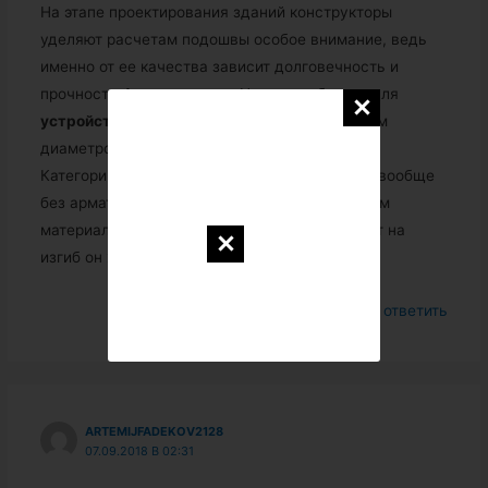
На этапе проектирования зданий конструкторы
уделяют расчетам подошвы особое внимание, ведь
именно от ее качества зависит долговечность и
прочность
фундамента
.
…
Нельзя выбирать для
устройства
фундамента
арматуру с меньшим
диаметром, чем это было указано в проекте.
Категорически нельзя делать основу здания вообще
без арматуры. Бетон является высокопрочным
материалом по показателям на сжатие, но вот на
изгиб он хрупкий.
Войдите, чтобы ответить
ARTEMIJFADEKOV2128
07.09.2018 В 02:31