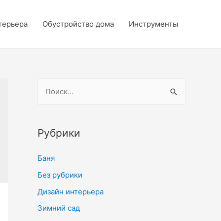
терьера
Обустройство дома
Инструменты
Н
а
й
т
Рубрики
и
Баня
:
Без рубрики
Дизайн интерьера
Зимний сад