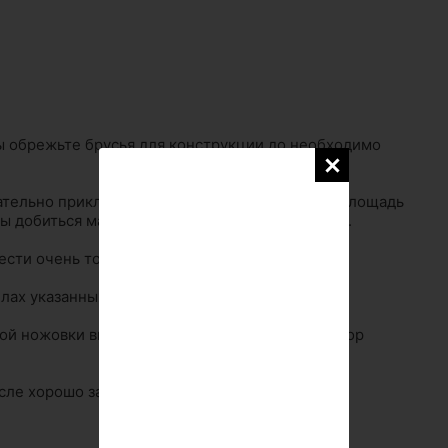
ы обрежьте брусья для конструкции до необходимо
ательно приклеить брусья к несущим балкам. Площадь
бы добиться максимально плотного соединения.
ести очень точно разметку.
лах указанных размеров.
ой ножовки выпилите во всех 16-ти брусьях опор
ле хорошо заходили друг в друга.