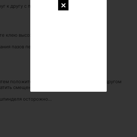
руг к другу с помощью струбцины. Следите за
те клею высохнуть.
ания пазов перекладин.
атем положите шаблон на соединенные друг с другом
ратить смещение.
 шпинделя осторожно…