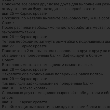
Положите все балки друг возле друга для выполнения раз
этому отверстия будут находиться на одной высоте.
шаг 25 — Каркас кровати
Ножовкой по металлу выпилите резьбовую тягу М10 в соот
Совет:
После распилки необходимо начисто обработать места пр
закручивать гайки.
шаг 26 — Каркас кровати
Теперь необходимо затянуть рым-гайки с подкладными шай
шаг 27 — Каркас кровати
Положите по 2 опоры на пол параллельно друг к другу на
обе длинные поперечные балки. Зафиксируйте болтом.
Совет:
Выполнять монтаж с помощником намного легче.
шаг 28 — Каркас кровати
Закрепите обе сколоченные поперечные балки болтом.
шаг 29 — Каркас кровати
Так выглядят зафиксированные поперечные балки.
шаг 30 — Каркас кровати
С помощью двух помощников выровняйте обе детали и вбе
опоры.
шаг 31 — Каркас кровати
Вклейте защитные пластины между стенками балки (оранж