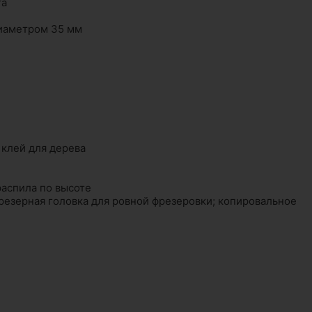
та
диаметром 35 мм
 клей для дерева
распила по высоте
езерная головка для ровной фрезеровки; копировальное