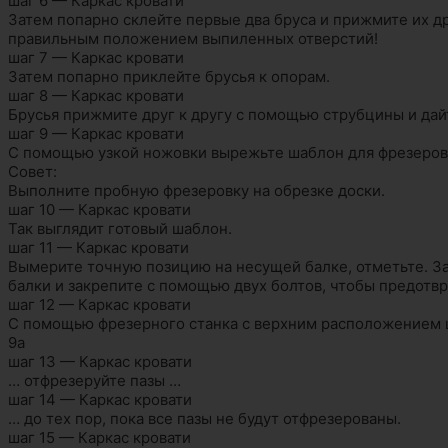
шаг 6 — Каркас кровати
Затем попарно склейте первые два бруса и прижмите их д
правильным положением выпиленных отверстий!
шаг 7 — Каркас кровати
Затем попарно приклейте брусья к опорам.
шаг 8 — Каркас кровати
Брусья прижмите друг к другу с помощью струбцины и дай
шаг 9 — Каркас кровати
С помощью узкой ножовки вырежьте шаблон для фрезеров
Совет:
Выполните пробную фрезеровку на обрезке доски.
шаг 10 — Каркас кровати
Так выглядит готовый шаблон.
шаг 11 — Каркас кровати
Вымерите точную позицию на несущей балке, отметьте. З
балки и закрепите с помощью двух болтов, чтобы предотв
шаг 12 — Каркас кровати
С помощью фрезерного станка с верхним расположением
9а
шаг 13 — Каркас кровати
… отфрезеруйте пазы …
шаг 14 — Каркас кровати
… до тех пор, пока все пазы не будут отфрезерованы.
шаг 15 — Каркас кровати