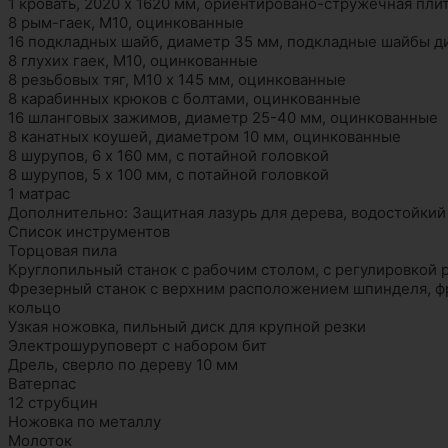
1 кровать, 2020 x 1620 мм, ориентировано-стружечная пли
8 рым-гаек, М10, оцинкованные
16 подкладных шайб, диаметр 35 мм, подкладные шайбы 
8 глухих гаек, М10, оцинкованные
8 резьбовых тяг, М10 х 145 мм, оцинкованные
8 карабинных крюков с болтами, оцинкованные
16 шланговых зажимов, диаметр 25-40 мм, оцинкованные
8 канатных коушей, диаметром 10 мм, оцинкованные
8 шурупов, 6 x 160 мм, с потайной головкой
8 шурупов, 5 х 100 мм, с потайной головкой
1 матрас
Дополнительно: Защитная лазурь для дерева, водостойкий
Список инструментов
Торцовая пила
Круглопильный станок с рабочим столом, с регулировкой 
Фрезерный станок с верхним расположением шпинделя, фр
кольцо
Узкая ножовка, пильный диск для крупной резки
Электрошуруповерт с набором бит
Дрель, сверло по дереву 10 мм
Ватерпас
12 струбцин
Ножовка по металлу
Молоток