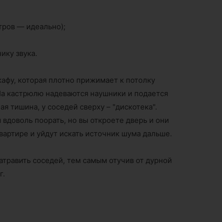
тров — идеально);
ику звука.
кафу, которая плотно прижимает к потолку
 На кастрюлю надеваются наушники и подается
ая тишина, у соседей сверху – "дискотека".
 вдоволь поорать, но вы откроете дверь и они
артире и уйдут искать источник шума дальше.
травить соседей, тем самым отучив от дурной
г.