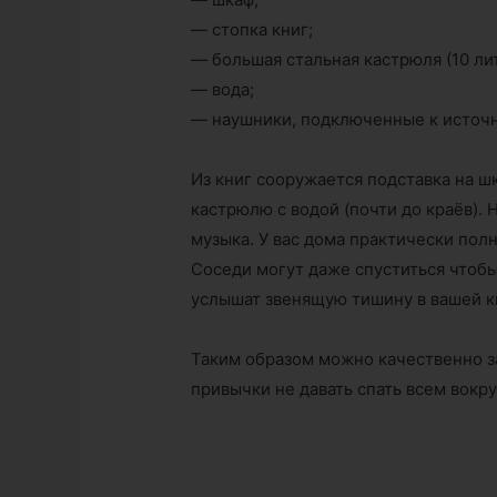
— стопка книг;
— большая стальная кастрюля (10 ли
— вода;
— наушники, подключенные к источн
Из книг сооружается подставка на ш
кастрюлю с водой (почти до краёв).
музыка. У вас дома практически полн
Соседи могут даже спуститься чтобы
услышат звенящую тишину в вашей кв
Таким образом можно качественно за
привычки не давать спать всем вокру