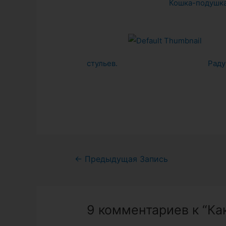
Кошка-подушк
стульев.
Раду
Навигация
←
Предыдущая Запись
по
записям
9 комментариев к “Как