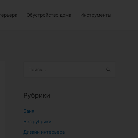
терьера
Обустройство дома
Инструменты
Н
а
й
т
Рубрики
и
Баня
:
Без рубрики
Дизайн интерьера