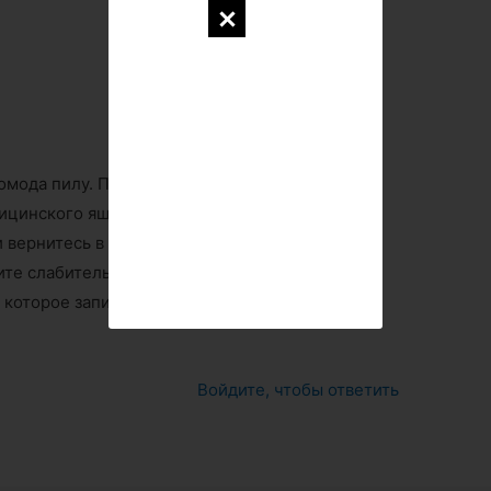
омода пилу. Пройдите в ванную комнату, где
дицинского ящичка — слабительное. Тут же
и вернитесь в холл. Ждите, пока
сосед
покинет
ите слабительное в банку с пивом, из
 которое запихайте в микроволновую печь, и
Войдите, чтобы ответить