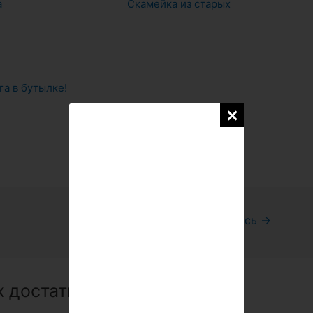
а
Скамейка из старых
га в бутылке!
Следующая Запись
→
 достать соседа!”