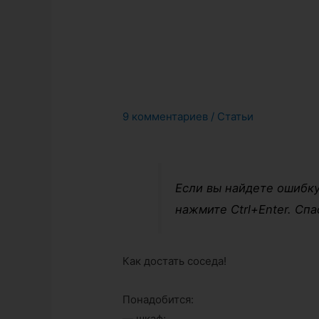
9 комментариев
/
Статьи
Если вы найдете ошибку
нажмите Ctrl+Enter. Спа
Как достать соседа!
Понадобится:
— шкаф;