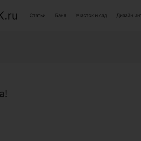
K.ru
Статьи
Баня
Участок и сад
Дизайн ин
а!