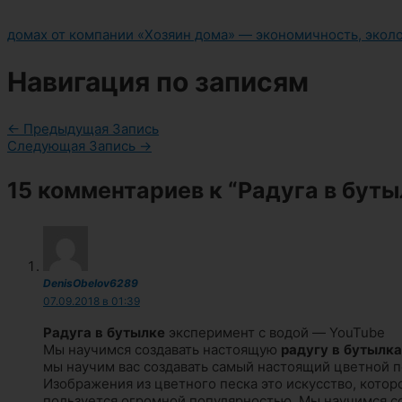
домах от компании «Хозяин дома» — экономичность, экол
Навигация по записям
←
Предыдущая Запись
Следующая Запись
→
15 комментариев к “Радуга в буты
DenisObelov6289
07.09.2018 в 01:39
Радуга
в
бутылке
эксперимент с водой — YouTube
Мы научимся создавать настоящую
радугу
в
бутылка
мы научим вас создавать самый настоящий цветной п
Изображения из цветного песка это искусство, котор
пользуется огромной популярностью. Мы научимся с