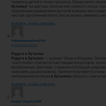
привлечь детей к этому процессу. Предложите своем
бутылке
" из цветных мелков или саханого песка. Пр
прекрасным украшением детской комнаты или подарк
чистый просеянный песок (песок можно заменить ме
Войдите, чтобы ответить
PolinaSabarmetova2150
07.09.2018 в 01:53
Радуга
в
бутылке
Радуга
в
бутылке
— журнал "Игры и Игрушки. Экспер
«sand bottle» считается настоящим искусством, поско
воображения, фантазии, старания и большой усидчиво
знакомить дошкольников. Занятия получаются очень 
изображения из песка
в
бутылках
пришло к нам из ар
Войдите, чтобы ответить
DaniyarYUgolov7069