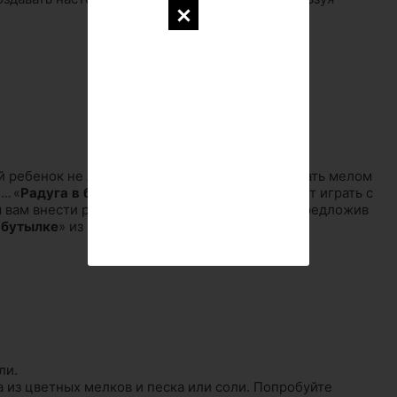
ой ребенок не любит играть с песком или рисовать мелом
…
«
Радуга
в
бутылке
». Какой ребенок не любит играть с
 вам внести разнообразие в детские забавы, предложив
бутылке
» из цветных мелков и песка.
ли.
 из цветных мелков и песка или соли. Попробуйте