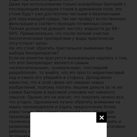
Даже при использовании только анаэробных бактерий с
последующим выходом стоков в дренажное поле, эти
стоки будут уже достаточно чистыми и безопасными
для окружающей среды, так как пройдут естественную
фильтрации в соответствующих почвенных слоях.
Полная доочистка доводит чистоту жидкости до 98 –
99%. Примечательно, что после полной очистки
биологическими препаратами у воды практически
отсутствует запах.
На что стоит обратить пристальное внимание при
выборе биопрепаратов?
Если на этикетке красуется вызывающая надпись о том,
что этот биопрепарат является самым
«исключительным», «уникальным», «последней
разработкой», то знайте, что это просто маркетинговый
ход и смело его убирайте в сторону. Доподлинно
известно, что в этой сфере нет никаких новых
изобретений, поэтому платить лишние деньги за те же
самые бактерии в красивой упаковке нет никакого
смысла. Однако это не значит, что покупать можно все,
что угодно. Однозначно нужно обратить внимание на
марку производителя и отдать предпочтение более
известному. Это станет гарантией того, что в ходе
производства микроорганизмов не были нарушены
технические регламенты, и эти бактерии будут жить и
размножаться. Такой биопрепарат будет результативно
работать над проблемой очистки сточных вод:
Устранять запахи.