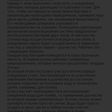
Наряду с этим выполняют свою роль и анаэробные
бактерии, которые доочищают и осветляют стоки. Для
того, чтобы эти процессы проистекали быстрее в
канализацию необходимо периодически, примерно пару
раз в месяц добавлять так называемый биоактиватор.
Его необходимая дозировка указывается
производителем на упаковке. Полноценно работающая
автономная канализационная система предполагает
использование бактерий двух типов. В ней очистка
сточных вод осуществляется всегда в два этапа: в
анаэробном отделе будет осуществляться первичная
очистка; в аэробном отделе – доочистка. Работает это
следующим образом:
Каждый вид бактерий помещается в свою отдельную
емкость. В первом отсеке работают анаэробные
микроорганизмы, которые неплохо расщепляют твердые
отходы.
Во второй отсек поступают уже достаточно хорошо
очищенные стоки. Там производится их осветление
аэробными бактериями и доочистка до состояния,
которое позволяет использовать воду в технических
целях, например, для полива.
Если у вас нет необходимости в использовании
очищенной воды для полива, то применение доочистки
во второй камере необязательно. В этом случае можно
приобрести более простой септик. Вода будет просто
уходить в грунт, где ее в любом случае очистят
аэробные бактерии, которые обитают в почве.