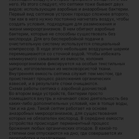
него. Из этого следует, что септики тоже бывают двух
видов: использующие аэробные и анаэробные бактерии.
Первый вид септиков устроен гораздо сложнее второго,
так как в него нужно постоянно нагнетать воздух, чтобы
создать условия, подходящие для размножения и
жизни микроорганизмов. В нем обитают аэробные
бактерии, которые не способны существовать без
кислорода. Для его бесперебойной подачи в
очистительную систему используется специальный
компрессор. В ходе этого небольшие воздушные шарики
перемешиваются со сточной водой. Чтобы избежать
неминуемого смывания из емкости, колония
микроорганизмов фиксируется на особых текстильных
щитах, изготовленных из мелковорсистой ткани.
Внутренняя емкость септика служит тем местом, где
проистекает процесс разложения органических
взвесей, и в результате стоки очищаются.
Схема работы септика с аэробной доочисткой
Во втором виде устройств, бактерии просто
помещаются внутрь и начинают свою деятельность без
каких-либо дополнительных условий, как в толще воды,
так и на дне. Такой септик работает на основе
анаэробных микроорганизмов, для существования
которых не обязателен кислород. В середине емкости
устройства происходит перманентный процесс
брожения любых органических отходов. В какой-то
степени они отпускаются на дно, где совершается их
переработка и разложение.