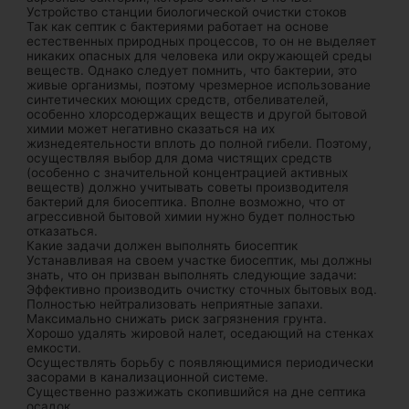
Устройство станции биологической очистки стоков
Так как септик с бактериями работает на основе
естественных природных процессов, то он не выделяет
никаких опасных для человека или окружающей среды
веществ. Однако следует помнить, что бактерии, это
живые организмы, поэтому чрезмерное использование
синтетических моющих средств, отбеливателей,
особенно хлорсодержащих веществ и другой бытовой
химии может негативно сказаться на их
жизнедеятельности вплоть до полной гибели. Поэтому,
осуществляя выбор для дома чистящих средств
(особенно с значительной концентрацией активных
веществ) должно учитывать советы производителя
бактерий для биосептика. Вполне возможно, что от
агрессивной бытовой химии нужно будет полностью
отказаться.
Какие задачи должен выполнять биосептик
Устанавливая на своем участке биосептик, мы должны
знать, что он призван выполнять следующие задачи:
Эффективно производить очистку сточных бытовых вод.
Полностью нейтрализовать неприятные запахи.
Максимально снижать риск загрязнения грунта.
Хорошо удалять жировой налет, оседающий на стенках
емкости.
Осуществлять борьбу с появляющимися периодически
засорами в канализационной системе.
Существенно разжижать скопившийся на дне септика
осадок.