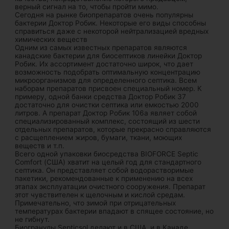
верный сигнал на то, чтобы пройти мимо.
Сегодня на рынке биопрепаратов очень популярны
бактерии Доктор Робик. Некоторые его виды способны
справиться даже с некоторой нейтрализацией вредных
химических веществ
Одним из самых известных препаратов являются
канадские бактерии для биосептиков линейки Доктор
Робик. Их ассортимент достаточно широк, что дает
возможность подобрать оптимальную концентрацию
микроорганизмов для определенного септика. Всем
наборам препаратов присвоен специальный номер. К
примеру, одной банки средства Доктор Робик 37
достаточно для очистки септика или емкостью 2000
литров. А препарат Доктор Робик 106а являет собой
специализированный комплекс, состоящий из шести
отдельных препаратов, которые прекрасно справляются
с расщеплением жиров, бумаги, ткани, моющих
веществ и т.п.
Всего одной упаковки биосредства BIOFORCE Septic
Comfort (США) хватит на целый год для стандартного
септика. Он представляет собой водорастворимые
пакетики, рекомендованные к применению на всех
этапах эксплуатации очистного сооружения. Препарат
этот чувствителен к щелочным и кислой средам.
Примечательно, что зимой при отрицательных
температурах бактерии впадают в спящее состояние, но
не гибнут.
Биогранулы Septicsol делают и в США, и в Канаде.