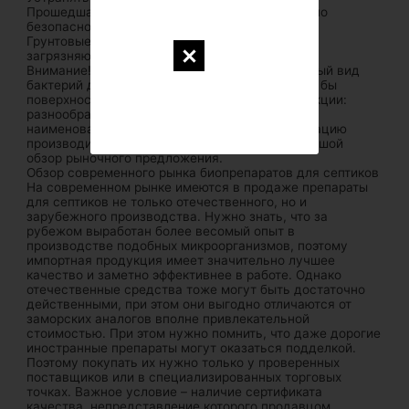
Прошедшая биоочистку вода будет совершенно
безопасной для роста растений.
Грунтовые и подземные воды не подвергнутся
загрязняющим факторам.
Внимание! Перед тем как выбрать определенный вид
бактерий для биосептиков нужно собрать хотя бы
поверхностную информацию о похожей продукции:
разнообразие имеющихся в продаже видов,
наименований биопрепаратов, деловую репутацию
производителей и др. Ниже предложен небольшой
обзор рыночного предложения.
Обзор современного рынка биопрепаратов для септиков
На современном рынке имеются в продаже препараты
для септиков не только отечественного, но и
зарубежного производства. Нужно знать, что за
рубежом выработан более весомый опыт в
производстве подобных микроорганизмов, поэтому
импортная продукция имеет значительно лучшее
качество и заметно эффективнее в работе. Однако
отечественные средства тоже могут быть достаточно
действенными, при этом они выгодно отличаются от
заморских аналогов вполне привлекательной
стоимостью. При этом нужно помнить, что даже дорогие
иностранные препараты могут оказаться подделкой.
Поэтому покупать их нужно только у проверенных
поставщиков или в специализированных торговых
точках. Важное условие – наличие сертификата
качества, непредставление которого продавцом,