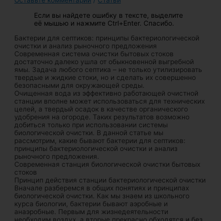
Если вы найдете ошибку в тексте, выделите
её мышью и нажмите Ctrl+Enter. Спасибо.
Бактерии для септиков: принципы бактериологической
очистки и анализ рыночного предложения
Современная система очистки бытовых стоков
достаточно далеко ушла от обыкновенной выгребной
ямы. Задача любого септика – не только утилизировать
твердые и жидкие стоки, но и сделать их совершенно
безопасными для окружающей среды.
Очищенная вода из эффективно работающей очистной
станции вполне может использоваться для технических
целей, а твердый осадок в качестве органического
удобрения на огороде. Таких результатов возможно
добиться только при использовании системы
биологической очистки. В данной статье мы
рассмотрим, какие бывают бактерии для септиков:
принципы бактериологической очистки и анализ
рыночного предложения.
Современная станция биологической очистки бытовых
стоков
Принцип действия станции бактериологической очистки
Вначале разберемся в общих понятиях и принципах
биологической очистки. Как мы знаем из школьного
курса биологии, бактерии бывают аэробные и
анаэробные. Первым для жизнедеятельности
необходим воздух, а вторые прекрасно обходятся и без