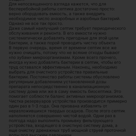
Для непосвященного взгляда кажется, что для
бесперебойной работы септика достаточно просто:
верно оборудовать емкость, а также внедрить
необходимое число анаэробных и аэробных бактерий.
Однако не все так просто.
Даже самый наилучший септик требует периодического
обслуживания и ремонта. В его емкости нужно
систематически добавлять пригодные для этой цели
бактерии, а также порой проводить чистку объекта
В первую очередь, время от времени септик все же
нужно очищать, потому что не всякие отходы бывают
«по зубам» микроорганизмам. Кроме всего прочего,
иногда нужно добавлять бактерии в септик, чтобы его
труд оставался эффективным. Наконец, необходимо
выбрать для очистного устройства правильные
бактерии. Постоянство работы системы обусловлено
регулярным добавлением установленной дозы
препарата непосредственно в канализационную
систему дома или же в саму емкость биосептика. Это
помогает соблюсти баланс активных микроорганизмов.
Чистка резервуаров устройства производится примерно
один раз в 1-3 года. Она призвана избавлять от
неразложившихся твердых осадков. После этого септик
наполняется совершенно чистой водой. Одни раз в
полгода надо выполнять промывку фильтрующего
устройства, входящего в очистную систему дома, а
еще очистку дренажных труб мощной струей проточной
воды под высоким давлением.