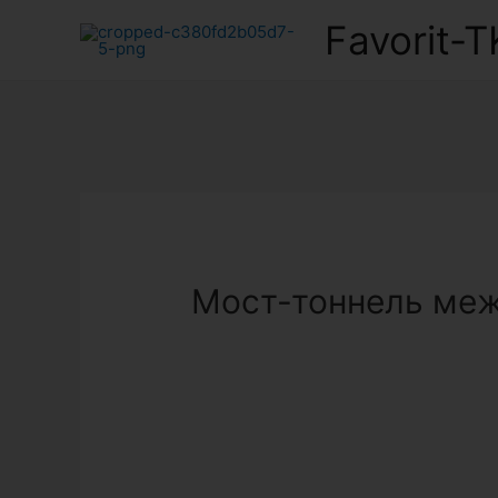
Favorit-T
Мост-тоннель ме