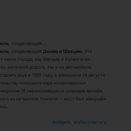
нель
, соединяющий…
нель
, соединяющий
Данию
и
Швецию
. Это
 такие города, как Мальме и Копенгаген.
по железной дороге, так и на автомобиле.
строить ещё в 1995 году, а завершили 14 августа
оительству помешала пара немаловажных
морском 18 неразорвавшихся снарядов времён
ного из сегментов тоннеля — мост был завершён
ось.
Войдите, чтобы ответить