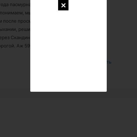
ода пасмурная. Впрочем, в Копенгагене 200
с понимаем, мы привычные к нашим капризам
 после просмотра 1-го сезона сериала
дыхании, решили обязательно там проехать,
рез Скандинавию. Конечно, мост, как мост, но
орогой. Аж 59€ евро!
Войдите, чтобы ответить