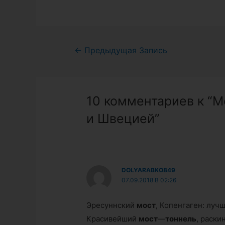
Навигация
←
Предыдущая Запись
по
записям
10 комментариев к “
и Швецией”
DOLYARABKO849
07.09.2018 В 02:26
Эресуннский
мост
, Копенгаген: луч
Красивейший
мост
—
тоннель
, раски