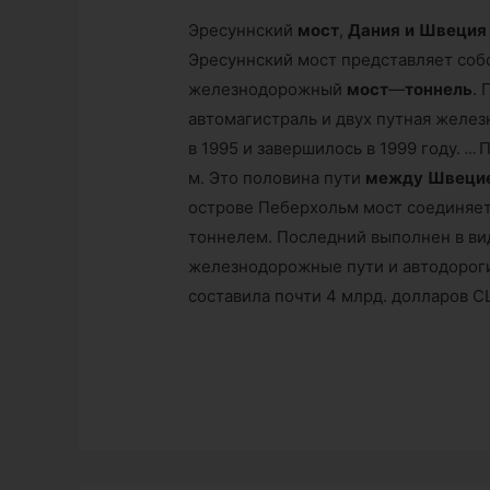
Эресуннский
мост
,
Дания
и
Швеция
Эресуннский мост представляет со
железнодорожный
мост
—
тоннель
.
автомагистраль и двух путная желез
в 1995 и завершилось в 1999 году.
…
П
м. Это половина пути
между
Швеци
острове Пеберхольм мост соединяе
тоннелем. Последний выполнен в ви
железнодорожные пути и автодороги
составила почти 4 млрд. долларов С