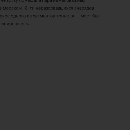
оительству помешала пара немаловажных
 морском 18-ти неразорвавшихся снарядов
екос одного из сегментов тоннеля — мост был
планировалось