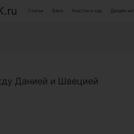
K.ru
Статьи
Баня
Участок и сад
Дизайн ин
жду Данией и Швецией