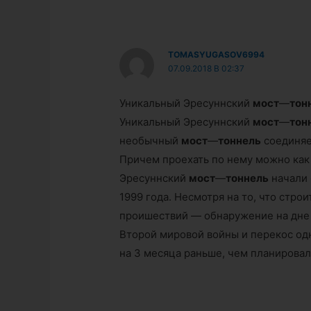
TOMASYUGASOV6994
07.09.2018 В 02:37
Уникальный Эресуннский
мост
—
тон
Уникальный Эресуннский
мост
—
тон
необычный
мост
—
тоннель
соединяет
Причем проехать по нему можно как 
Эресуннский
мост
—
тоннель
начали 
1999 года. Несмотря на то, что стр
проишествий — обнаружение на дне 
Второй мировой войны и перекос од
на 3 месяца раньше, чем планировал