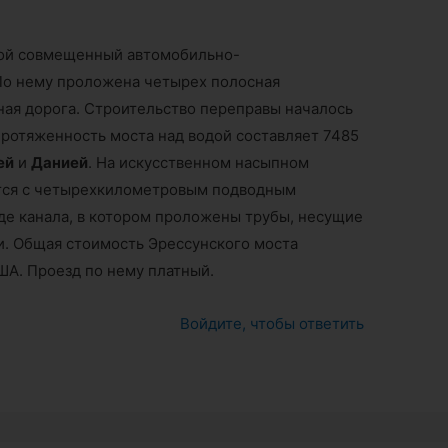
бой совмещенный автомобильно-
 По нему проложена четырех полосная
ная дорога. Строительство переправы началось
ротяженность моста над водой составляет 7485
ей
и
Данией
. На искусственном насыпном
тся с четырехкилометровым подводным
де канала, в котором проложены трубы, несущие
. Общая стоимость Эрессунского моста
ША. Проезд по нему платный.
Войдите, чтобы ответить