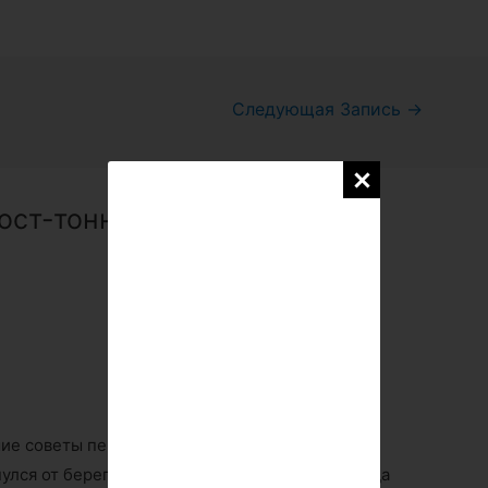
Следующая Запись
→
Мост-тоннель между Данией
шие советы перед…
нулся от берегов
Швеции
и
Дании
. Правда, когда