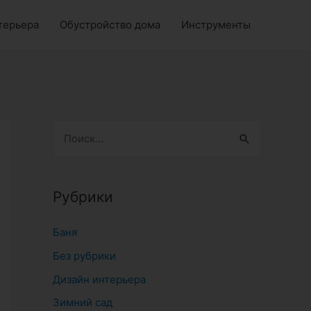
терьера
Обустройство дома
Инструменты
Н
а
й
т
Рубрики
и
Баня
:
Без рубрики
Дизайн интерьера
Зимний сад