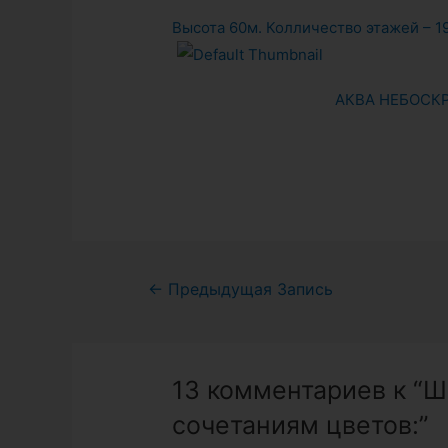
Высота 60м. Колличество этажей – 1
АКВА НЕБОСК
Навигация
←
Предыдущая Запись
по
записям
13 комментариев к “
сочетаниям цветов:”