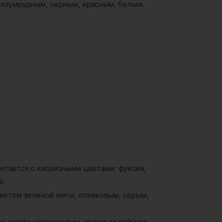
 изумрудным, черным, красным, белым.
четается с капризными цветами: фуксия,
й.
цветом зеленой мяты, оливковым, серым,
рым, желто-коричневым, зеленым лаймом,