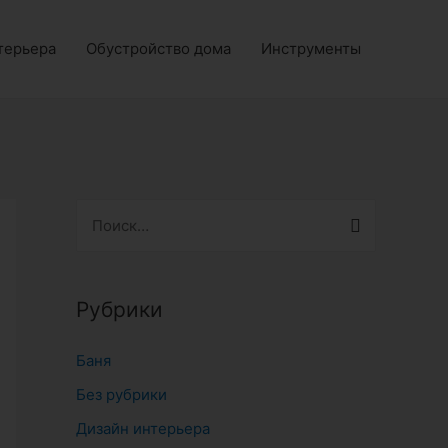
терьера
Обустройство дома
Инструменты
Н
а
й
т
Рубрики
и
Баня
:
Без рубрики
Дизайн интерьера