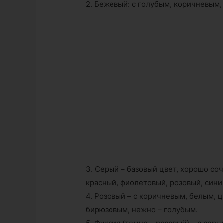
2. Бежевый: с голубым, коричневым,
3. Серый – базовый цвет, хорошо со
красный, фиолетовый, розовый, сини
4. Розовый – с коричневым, белым, 
бирюзовым, нежно – голубым.
5. Фуксия (темно – розовый) – с се