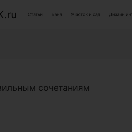
K.ru
Статьи
Баня
Участок и сад
Дизайн ин
вильным сочетаниям