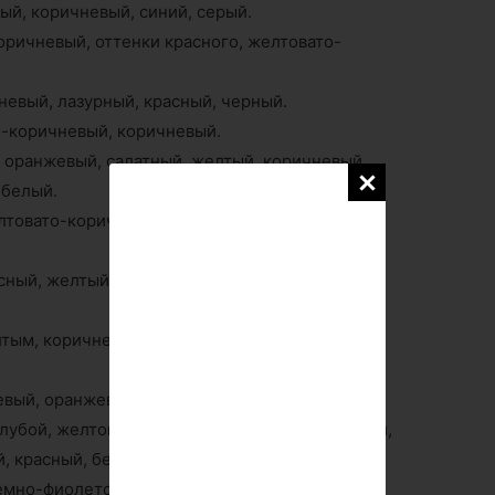
ый, коричневый, синий, серый.
коричневый, оттенки красного, желтовато-
невый, лазурный, красный, черный.
о-коричневый, коричневый.
 оранжевый, салатный, желтый, коричневый,
-белый.
лтовато-коричневый, палевый, серый, темно-
сный, желтый, коричневый, кремовый, темно-
елтым, коричневым, светло-коричневым, серым
невый, оранжевый, розовый, белый, желтый.
олубой, желтовато-зеленый, коричневый, серый,
, красный, белый.
темно-фиолетовый, оливковый, серый, желтый,