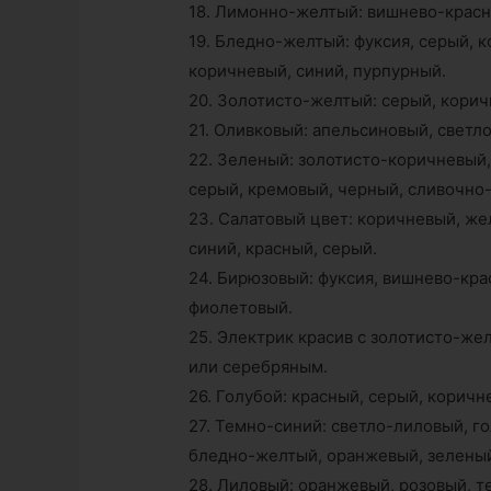
18. Лимонно-желтый: вишнево-красн
19. Бледно-желтый: фуксия, серый, 
коричневый, синий, пурпурный.
20. Золотисто-желтый: серый, корич
21. Оливковый: апельсиновый, светл
22. Зеленый: золотисто-коричневый,
серый, кремовый, черный, сливочно
23. Салатовый цвет: коричневый, же
синий, красный, серый.
24. Бирюзовый: фуксия, вишнево-кра
фиолетовый.
25. Электрик красив с золотисто-ж
или серебряным.
26. Голубой: красный, серый, корич
27. Темно-синий: светло-лиловый, г
бледно-желтый, оранжевый, зеленый
28. Лиловый: оранжевый, розовый, 