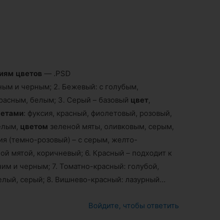
ниям
цветов
— .PSD
ным и черным; 2. Бежевый: с голубым,
расным, белым; 3. Серый – базовый
цвет
,
ветами
: фуксия, красный, фиолетовый, розовый,
белым,
цветом
зеленой мяты, оливковым, серым,
я (темно-розовый) – с серым, желто-
й мятой, коричневый; 6. Красный – подходит к
им и черным; 7. Томатно-красный: голубой,
елый, серый; 8. Вишнево-красный: лазурный…
Войдите, чтобы ответить