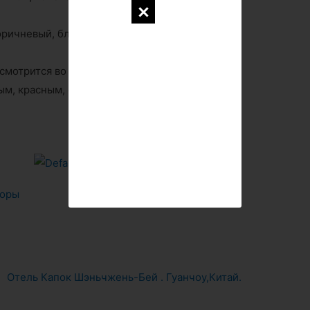
оричневый, бледно-желтый, серый, бирюзовый,
смотрится во всех сочетаниях, лучше всего с
ым, красным, сиреневатым или желтым.
боры
Загородный дом в
Отель Капок Шэньчжень-Бей . Гуанчоу,Китай.