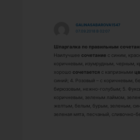
GALINASABAROVA1547
07.09.2018 В 02:07
Шпаргалка
по
правильным
сочета
Наилучшее
сочетание
с синим, крас
коричневым, изумрудным, черным, к
хорошо
сочетается
с капризными
ц
синий; 4. Розовый – с коричневым, 
бирюзовым, нежно-голубым; 5. Фукси
коричневым, зеленым лаймом, зелено
желтым, белым, бурым, зеленым, син
зеленая мята, песчаный, сливочно-б