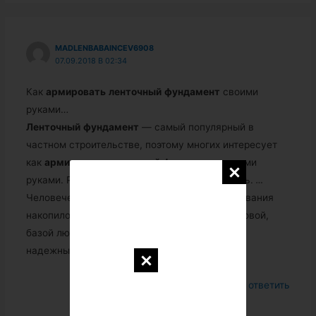
MADLENBABAINCEV6908
07.09.2018 В 02:34
Как
армировать
ленточный
фундамент
своими
руками…
Ленточный
фундамент
— самый популярный в
частном строительстве, поэтому многих интересует
как
армировать
ленточный
фундамент
своими
руками. Рассмотрим как правильно это делать.
…
Человечество за все время своего существования
накопило огромный опыт строительства. Основой,
базой любой постройки является прочный и
надежный
фундамент
.
Войдите, чтобы ответить