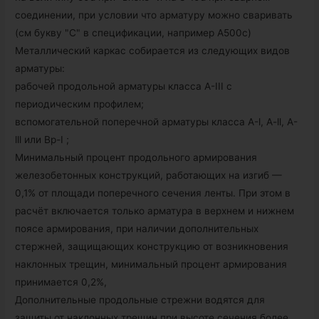
соединении, при условии что арматуру можно сваривать
(см букву "С" в спецификации, например А500с)
Металлический каркас собирается из следующих видов
арматуры:
рабочей продольной арматуры класса А-III с
периодическим профилем;
вспомогательной поперечной арматуры класса А-l, A-ll, А-
lll или Вр-I ;
Минимальный процент продольного армирования
железобетонных конструкций, работающих на изгиб —
0,1% от площади поперечного сечения ленты. При этом в
расчёт включается только арматура в верхнем и нижнем
поясе армирования, при наличии дополнительных
стержней, защищающих конструкцию от возникновения
наклонных трещин, минимальный процент армирования
принимается 0,2%,
Дополнительные продольные стрежни водятся для
защиты от наклонных трещин при высоте сечения более