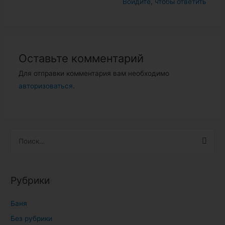
Войдите, чтобы ответить
Оставьте комментарий
Для отправки комментария вам необходимо
авторизоваться
.
Н
а
й
т
Рубрики
и
:
Баня
Без рубрики