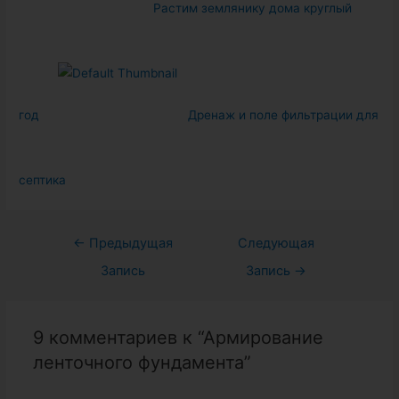
Растим землянику дома круглый
год
Дренаж и поле фильтрации для
септика
Навигация
←
Предыдущая
Следующая
по
Запись
Запись
→
записям
9 комментариев к “Армирование
ленточного фундамента”