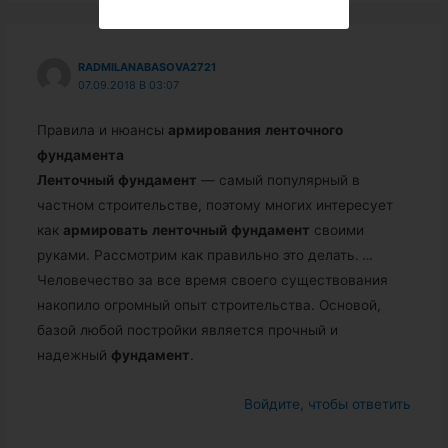
RADMILANABASOVA2721
07.09.2018 В 03:07
Правила и нюансы
армирования
ленточного
фундамента
Ленточный
фундамент
— самый популярный в
частном строительстве, поэтому многих интересует
как
армировать
ленточный
фундамент
своими
руками. Рассмотрим как правильно это делать.
…
Человечество за все время своего существования
накопило огромный опыт строительства. Основой,
базой любой постройки является прочный и
надежный
фундамент
.
Войдите, чтобы ответить