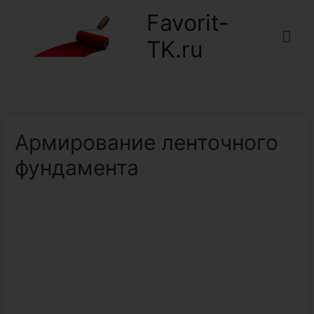
Favorit-
Гла
TK.ru
ме
Армирование ленточного
фундамента