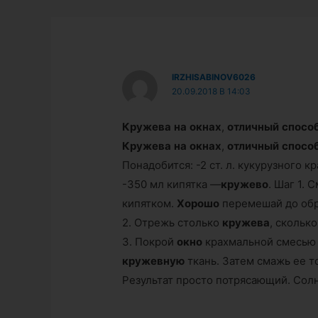
IRZHISABINOV6026
20.09.2018 В 14:03
Кружева
на
окнах
,
отличный
спосо
Кружева
на
окнах
,
отличный
спосо
Понадобится: -2 ст. л. кукурузного к
-350 мл кипятка —
кружево
. Шаг 1.
кипятком.
Хорошо
перемешай до обр
2. Отрежь столько
кружева
, скольк
3. Покрой
окно
крахмальной смесью 
кружевную
ткань. Затем смажь ее 
Результат просто потрясающий. Сол