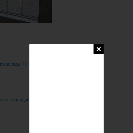
ха в саду: 10 идей для садовой беседки
ные карандаши»