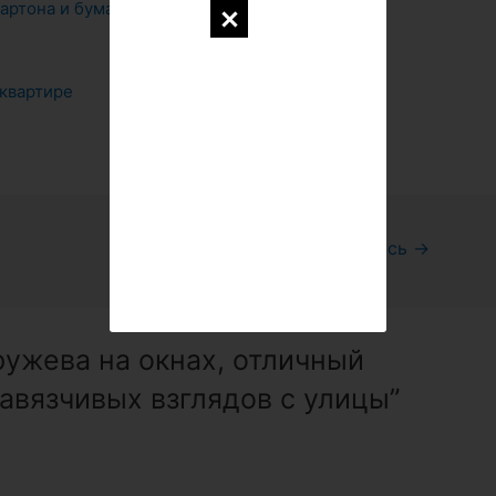
картона и бумаги
Как
 квартире
Следующая Запись
→
ружева на окнах, отличный
навязчивых взглядов с улицы”