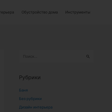
терьера
Обустройство дома
Инструменты
Н
а
й
т
Рубрики
и
Баня
:
Без рубрики
Дизайн интерьера