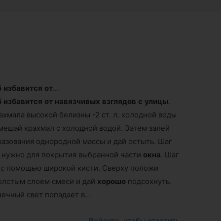
б
избавится
от
…
б
избавится
от
навязчивых
взглядов
с
улицы
.
рахмала высокой белизны -2 ст. л. холодной воды
 Смешай крахмал с холодной водой. Затем залей
азования однородной массы и дай остыть. Шаг
о нужно для покрытия выбранной части
окна
. Шаг
с помощью широкой кисти. Сверху положи
толстым слоем смеси и дай
хорошо
подсохнуть.
нечный свет попадает в…
Войдите, чтобы ответить