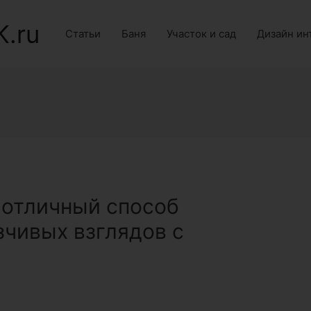
K.ru
Статьи
Баня
Участок и сад
Дизайн ин
 отличный способ
зчивых взглядов с