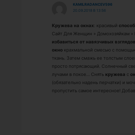
KAMILRADANCEV596
20.09.2018 В 13:56
Кружева
на
окнах
: красивый
спосо
Сайт Для Женщин » Домохозяйкам »
избавиться
от
навязчивых
взглядо
окно
крахмальной смесью с помощью
ткань. Затем смажь ее толстым слое
просто потрясающий. Солнечный све
лучами в покое… Снять
кружева
с
о
(обязательно надень перчатки) и моч
пропустить самое интересное! Добавл