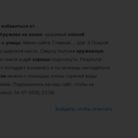
б
избавиться
от
…
Кружева
на
окнах
: красивый
способ
в
с
улицы
. Меню сайта. Главная.
…
Шаг 3 Покрой
 широкой кисти. Сверху положи
кружевную
м смеси и дай
хорошо
подсохнуть. Результат
т попадает в комнату и ты можешь насладиться
кон
можно с помощью очень горячей воды
алки. Подпишитесь на наш сайт, чтобы не
ено: 14-07-2018, 23:06.
Войдите, чтобы ответить