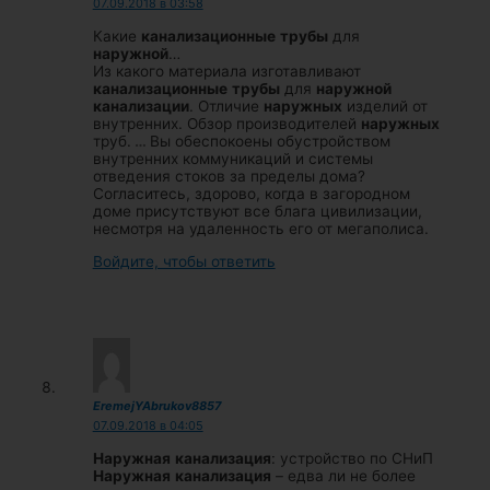
07.09.2018 в 03:58
Какие
канализационные
трубы
для
наружной
…
Из какого материала изготавливают
канализационные
трубы
для
наружной
канализации
. Отличие
наружных
изделий от
внутренних. Обзор производителей
наружных
труб.
…
Вы обеспокоены обустройством
внутренних коммуникаций и системы
отведения стоков за пределы дома?
Согласитесь, здорово, когда в загородном
доме присутствуют все блага цивилизации,
несмотря на удаленность его от мегаполиса.
Войдите, чтобы ответить
EremejYAbrukov8857
07.09.2018 в 04:05
Наружная
канализация
: устройство по СНиП
Наружная
канализация
– едва ли не более