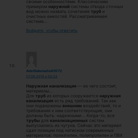
своими особенностями. Классическим
примером
наружной
системы отвода сточных
вод можно назвать сочетание
труб
и
очистных емкостей. Рассматриваемая
система…
Войдите, чтобы ответить
AdelSabelashvili1072
07.09.2018 в 04:33
Наружная
канализация
— из чего состоит,
материалы…
Для
труб
из которых сооружается
наружная
канализация
есть ряд требований. Так как
они подвержены
внешним
воздействий, то и
требования к ним соответствующие, они
должны быть: надежными
…
Когда-то, все
трубы
для
канализационных
систем
выпускались из чугуна. Сейчас это материал
сдал позиции под натиском современных
материалов: полиэтилен, полипропилен и ПВХ