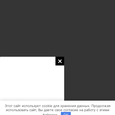
Copyright © 2026
Favorit-TK.ru
| Работает на
WordPress тема
Этот сайт использует cookie для хранения данных. Продолжая
Astra
использовать сайт, Вы даете свое согласие на работу с этими
файлами.
OK