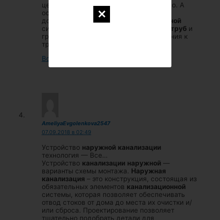
центр или промышленное производство. А
основой для обеспечения надежной и
долговечной
наружной
канализационной
системы является правильный выбор
труб
и
грамотный монтаж. Основные требования к
трубопроводам.
Войдите, чтобы ответить
AmeliyaEvgolenkova2547
07.09.2018 в 02:49
Устройство
наружной
канализации
технология — Все…
Устройство
канализации
наружной
—
варианты схемы монтажа.
Наружная
канализация
– это конструкция, состоящая из
обязательных элементов
канализационной
системы, которая позволяет обеспечивать
отвод стоков от дома до места их очистки и/
или сброса. Проектирование позволяет
тщательно подобрать детали для