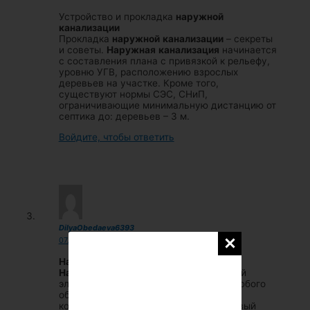
Устройство и прокладка
наружной
канализации
Прокладка
наружной
канализации
– секреты
и советы.
Наружная
канализация
начинается
с составления плана с привязкой к рельефу,
уровню УГВ, расположению взрослых
деревьев на участке. Кроме того,
существуют нормы СЭС, СНиП,
ограничивающие минимальную дистанцию от
септика до: деревьев – 3 м.
Войдите, чтобы ответить
DilyaObedaeva6393
07.09.2018 в 02:40
Наружная
канализация
Наружная
канализация
– незаменимый
элемент инженерных коммуникаций любого
объекта, будь то частный загородный
коттедж, многоквартирный дом, торговый