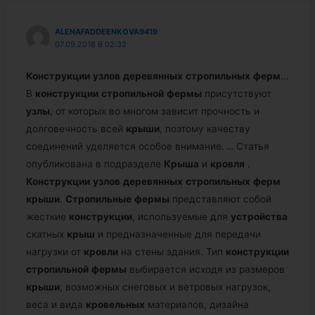
ALENAFADDEENKOVA9419
07.09.2018 В 02:32
Конструкции
узлов
деревянных
стропильных
ферм
…
В
конструкции
стропильной
фермы
присутствуют
узлы
, от которых во многом зависит прочность и
долговечность всей
крыши
, поэтому качеству
соединений уделяется особое внимание.
…
Статья
опубликована в подразделе
Крыша
и
кровля
.
Конструкции
узлов
деревянных
стропильных
ферм
крыши
.
Стропильные
фермы
представляют собой
жесткие
конструкции
, используемые для
устройства
скатных
крыш
и предназначенные для передачи
нагрузки от
кровли
на стены здания. Тип
конструкции
стропильной
фермы
выбирается исходя из размеров
крыши
, возможных снеговых и ветровых нагрузок,
веса и вида
кровельных
материалов, дизайна