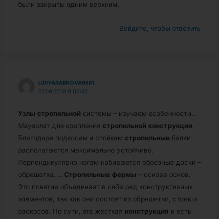
были закрыты одним верхним.
Войдите, чтобы ответить
LIDIYARABKOVA6881
07.09.2018 В 02:42
Узлы
стропильной
системы – изучаем особенности…
Мауэрлат для крепления
стропильной
конструкции
.
Благодаря подкосам и стойкам
стропильные
балки
располагаются максимально устойчиво.
Перпендикулярно ногам набиваются обрезные доски –
обрешетка.
…
Стропильные
фермы
– основа основ.
Это понятие объединяет в себе ряд конструктивных
элементов, так как они состоят из обрешетки, стоек и
раскосов. По сути, эта жесткая
конструкция
и есть