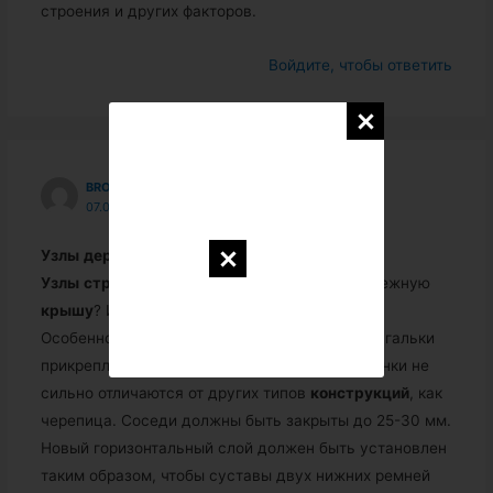
строения и других факторов.
Войдите, чтобы ответить
BRONISLAVCAGAREVA5328
07.09.2018 В 02:38
Узлы
деревянной
кровли
Узлы
стропильной
системы – как делать надежную
крышу
? Из каких элементов состоит
кровля
.
Особенности несущих
конструкций
.
…
Длина гальки
прикреплена к
деревянной
крыше
— ее рисунки не
сильно отличаются от других типов
конструкций
, как
черепица. Соседи должны быть закрыты до 25-30 мм.
Новый горизонтальный слой должен быть установлен
таким образом, чтобы суставы двух нижних ремней