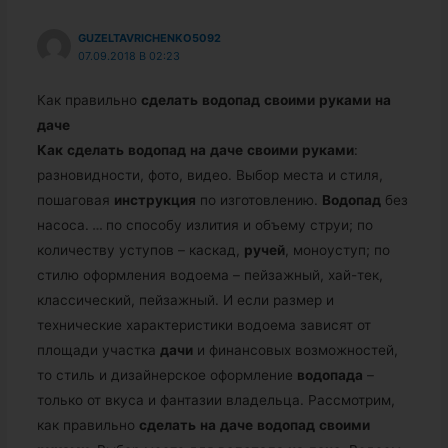
GUZELTAVRICHENKO5092
07.09.2018 В 02:23
Как правильно
сделать
водопад
своими
руками
на
даче
Как
сделать
водопад
на
даче
своими
руками
:
разновидности, фото, видео. Выбор места и стиля,
пошаговая
инструкция
по изготовлению.
Водопад
без
насоса.
…
по способу излития и объему струи; по
количеству уступов – каскад,
ручей
, моноуступ; по
стилю оформления водоема – пейзажный, хай-тек,
классический, пейзажный. И если размер и
технические характеристики водоема зависят от
площади участка
дачи
и финансовых возможностей,
то стиль и дизайнерское оформление
водопада
–
только от вкуса и фантазии владельца. Рассмотрим,
как правильно
сделать
на
даче
водопад
своими