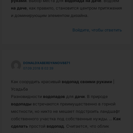
руками
. Выбор места для
водопада
на
даче
. Водоем
на
даче
, как правило, становится центром притяжения
и доминирующим элементом дизайна.
Войдите, чтобы ответить
DONALDXABERDYANOV8871
07.09.2018 В 02:39
Как соорудить красивый
водопад
своими
руками
|
Усадьба
Разновидности
водопадов
для
дачи
. В природе
водопады
встречаются преимущественно в горной
местности, но никто не мешает подстроить ландшафт
собственного участка под собственные нужды.
…
Как
сделать
простой
водопад
. Считается, что облик