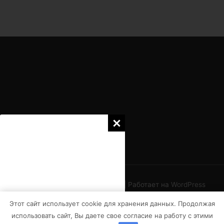
Copyright © 2026
Favorit-TK.ru
| Работает на
WordPress
тема Astra
Этот сайт использует cookie для хранения данных. Продолжая
использовать сайт, Вы даете свое согласие на работу с этими