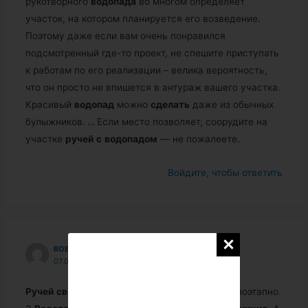
рукотворного
водопада
во многом определяет
участок, на котором планируется его возведение.
Поэтому даже если вам очень понравился
подсмотренный где-то проект, не спешите приступать
к работам по его реализации – велика вероятность,
что он просто не впишется в антураж вашего участка.
Красивый
водопад
можно
сделать
даже из обычных
булыжников.
…
Если место позволяет, соорудите на
участке
ручей
с
водопадом
— не пожалеете.
Войдите, чтобы ответить
ROBERTTAVXIDOV6159
07.09.2018 В 03:03
Ручей
своими
руками
на
даче
. Сухой
ручей
поэтапно.