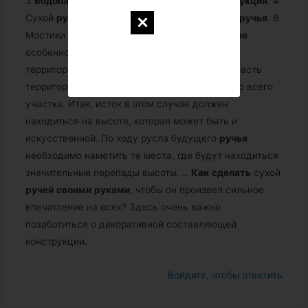
3
Водопад
своими
руками
. Подробная
инструкция
. 4
Сухой
ручей
своими
руками
. 5 Декор сухого
ручья
. 6
Мостики для
ручья
.
…
Ручей
—
водопад
на
даче
особенно рекомендуется в том случае, если
территория сада имеет холмистую форму, а часть
территории – существенно ниже относительно всего
участка. Итак, исток в этом случае должен
находиться на высоте, которая может быть и
искусственной. По ходу русла будущего
ручья
необходимо наметить те места, где будут находиться
значительные перепады высоты.
…
Как
сделать
сухой
ручей
своими
руками
, чтобы он произвел сильное
впечатление на всех? Здесь очень важно
позаботиться о декоративной составляющей
конструкции.
Войдите, чтобы ответить