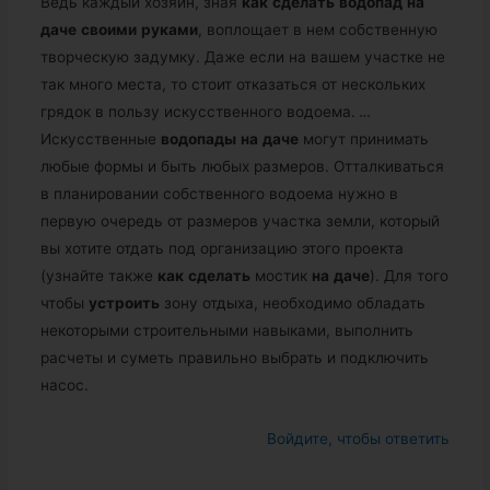
Ведь каждый хозяин, зная
как
сделать
водопад
на
даче
своими
руками
, воплощает в нем собственную
творческую задумку. Даже если на вашем участке не
так много места, то стоит отказаться от нескольких
грядок в пользу искусственного водоема.
…
Искусственные
водопады
на
даче
могут принимать
любые формы и быть любых размеров. Отталкиваться
в планировании собственного водоема нужно в
первую очередь от размеров участка земли, который
вы хотите отдать под организацию этого проекта
(узнайте также
как
сделать
мостик
на
даче
). Для того
чтобы
устроить
зону отдыха, необходимо обладать
некоторыми строительными навыками, выполнить
расчеты и суметь правильно выбрать и подключить
насос.
Войдите, чтобы ответить