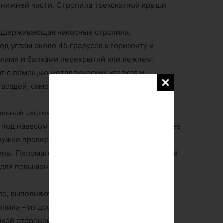
 в нижней части. Стропила трехскатной крыши
оддерживающая накосные стропила;
од углом около 45 градусов к горизонту и
лами и балками перекрытий или лежнем.
т с помощью металлических уголков и
гвоздей, саморезов или резьбовых шпилек с
ильной системы и обрешетки используют
под навесом с остаточной влажностью не более
ужно проверить ее на отсутствие гнили и
ины. Пиломатериал для устройства стропильной
 для повышения противопожарных свойств и
ило, выполняют из бруса сечением 100х100 или
опила – из доски толщиной от 50 мм и шириной
узкой стороной вниз, чтобы уменьшить