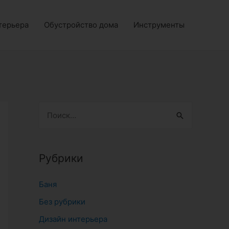
терьера
Обустройство дома
Инструменты
Н
а
й
т
Рубрики
и
Баня
:
Без рубрики
Дизайн интерьера