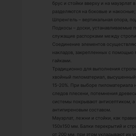
брус и стойки вверху и на мауэрлат
разделяются на боковые и накосные;
Шпренгель – вертикальная опора, п
Подкосы – доски, устанавливаемые п
служащие распорками между стропи
Соединение элементов осуществляю
накладов, закрепленных с помощью 
гайками.
Традиционно для выполнения строп
хвойный пиломатериал, высушенный 
15-20%. При выборе пиломатериала н
следов плесени, потемнения древес
системы покрывают антисептиком, а
антипиреновым составом.
Мауэрлат, лежни и стойки, как прав
150х150 мм. Балки перекрытий и стр
от 200 мм, при этом укладывают их 