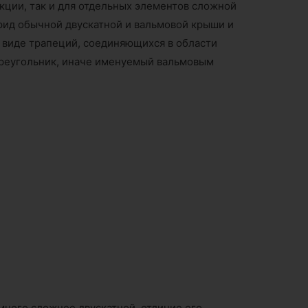
кции, так и для отдельных элементов сложной
рид обычной двускатной и вальмовой крыши и
– в виде трапеций, соединяющихся в области
 треугольник, иначе именуемый вальмовым
много сложнее двускатной, отличие его