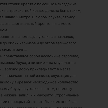
ытия стойки крепят с помощью накладок из
ек на трехскатной крыше должно быть таким,
евышало 2 метра. В любом случае, стойку
ющего вертикальный фронтон, и в месте
ьком.
репят его с помощью уголков и накладок,
 до обоих карнизов и до углов вальмового
о симметрична.
и представляют собой наслонные стропила,
ьковом брусе, а нижним – на мауэрлате и
о шаблону: доску прикладывают в месте
и, размечают на ней запилы, служащие для
 шаблону вырезают необходимое количество
овому брусу на уголки, а потом, по месту
е нижний запил, и к мауэрлту. Стропильные
лками перекрытий так, чтобы их можно было