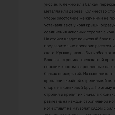
укосин. К лежню или балкам перекр
металла или дерева. Количество сто
чтобы расстояние между ними не пр
устанавливают у края крыши, образу
соединения накосных стропил с кон
На стойки кладут коньковый брус и к
предварительно проверив расстояния
ската. Крыша должна быть абсолютн
Боковые стропила трехскатной крыш
верхним концом закрепленные на кон
балках перекрытий. Их выполняют п
крепления крайней стропильной ног
опоры на коньковый брус. По этому
стропил и крепят их сначала к коньк
разметив на каждой стропильной ног
ноги ставят на мауэрлат рядом с ба