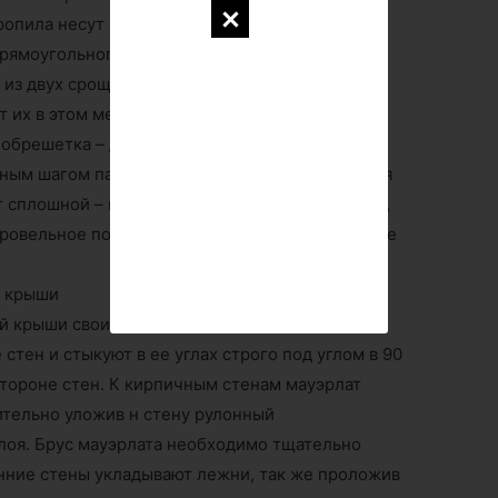
опила несут значительную нагрузку, их
прямоугольного сечения 100х150 мм. Можно
 из двух срощенных досок: между ними
т их в этом месте на шпильки.
обрешетка – доски толщиной от 20 мм,
ным шагом параллельно коньковому брусу. Для
 сплошной – из фанеры. Кроме пиломатериала,
ровельное покрытие, гидро — и ветрозащитные
й крыши
й крыши своими руками – укладка мауэрлата.
тен и стыкуют в ее углах строго под углом в 90
 стороне стен. К кирпичным стенам мауэрлат
ительно уложив н стену рулонный
лоя. Брус мауэрлата необходимо тщательно
енние стены укладывают лежни, так же проложив