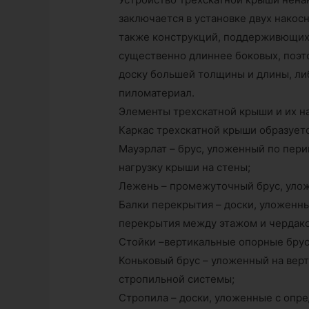
заключается в установке двух накос
также конструкций, поддерживющих 
существенно длиннее боковых, поэт
доску большей толщины и длины, л
пиломатериал.
Элементы трехскатной крыши и их н
Каркас трехскатной крыши образуе
Мауэрлат – брус, уложенный по пер
нагрузку крыши на стены;
Лежень – промежуточный брус, улож
Балки перекрытия – доски, уложенн
перекрытия между этажом и чердако
Стойки –вертикальные опорные брус
Коньковый брус – уложенный на вер
стропильной системы;
Стропила – доски, уложенные с опр