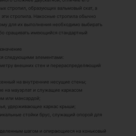
ных стропил, образующих вальмовый скат, а
эти стропила. Накосные стропила обычно
ому для их выполнения необходимо выбирать
ибо сращивать имеющийся стандартный
азначение
тся следующими элементами:
иметру внешних стен и перераспределяющий
енный на внутренние несущие стены;
ые на мауэрлат и служащие каркасом
м или мансардой;
ья, удерживающие каркас крыши;
тикальные стойки брус, служащий опорой для
еделенным шагом и опирающиеся на коньковый