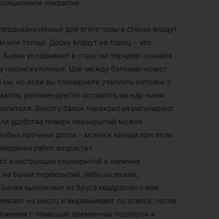
оляционное покрытие.
предназначенные для этого пазы в стенах кладут
м или толще. Доску кладут на торец – это
. Балки укладывают в строгом порядке: сначала
ку промежуточные. Шаг между балками может
 см, но если вы планируете утеплять потолок с
иалов, рекомендуется оставлять между ними
еплителя. Высоту балок перекрытия регулируют
ля удобства поверх перекрытий можно
 любых прочных досок – монтаж крыши при этом
оведения работ возрастет.
 от конструкции перекрытий и наличия
 на балки перекрытий, либо на лежни,
Балки выполняют из бруса квадратного или
ливают на место и выравнивают по отвесу, после
оложении с помощью временных подпорок и