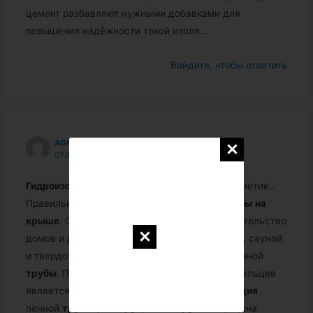
цемент разбавляют нужными добавками для
повышения надёжности такой изоля…
Войдите, чтобы ответить
AGATAXABAREVA8961
07.09.2018 В 02:26
Гидроизоляция
печной
трубы
на
крыше
: герметик…
Правильно выполненная
гидроизоляция
трубы
на
крыше
. Сегодня стало обычным делом строительство
домов и дач с каминами, печным отоплением, сауной
и твердотопливными плитами. Устройство печной
трубы
. Поэтому одной из главных забот владельцев
является «
труба
на
крыше
», т.е.
гидроизоляция
печной
трубы
(или
труб
). Если
труба
защищена