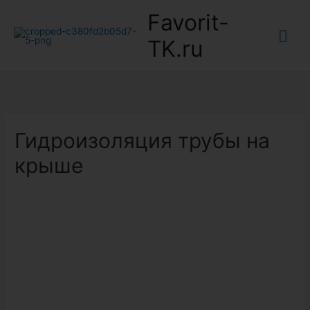
Favorit-
Гла
TK.ru
ме
Гидроизоляция трубы на
крыше