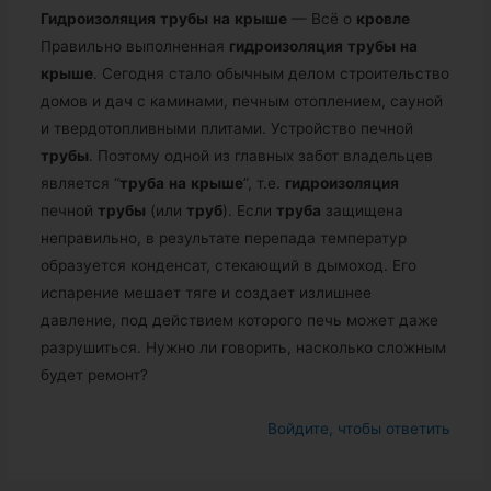
Гидроизоляция
трубы
на
крыше
— Всё о
кровле
Правильно выполненная
гидроизоляция
трубы
на
крыше
. Сегодня стало обычным делом строительство
домов и дач с каминами, печным отоплением, сауной
и твердотопливными плитами. Устройство печной
трубы
. Поэтому одной из главных забот владельцев
является “
труба
на
крыше
”, т.е.
гидроизоляция
печной
трубы
(или
труб
). Если
труба
защищена
неправильно, в результате перепада температур
образуется конденсат, стекающий в дымоход. Его
испарение мешает тяге и создает излишнее
давление, под действием которого печь может даже
разрушиться. Нужно ли говорить, насколько сложным
будет ремонт?
Войдите, чтобы ответить