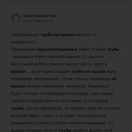
DEMIDTABINOV7346
07.09.2018 В 03:23
Герметизация
трубы
на
крыше
:круглого и
квадратного…
Проведение
гидроизоляционных
работ печной
трубы
– важный и ответственный момент. От данной
монтажной работы зависит целостность пирога
кровли
.
…
Если герметизация
трубы
на
крыше
была
проведена неправильно, то на стенках дымохода
на
крыше
начнет появляться конденсат. Конденсат
будет стекать по поверхности изнутри, тем самым
пагубно воздействия на отопление. Если проход
трубы
сделан правильно, то человек получит потолок,
который будет сухим, и он будет наслаждаться
комфортом и уютом в своем жилом помещении. От
формы сечения печной
трубы
зависит форма узла