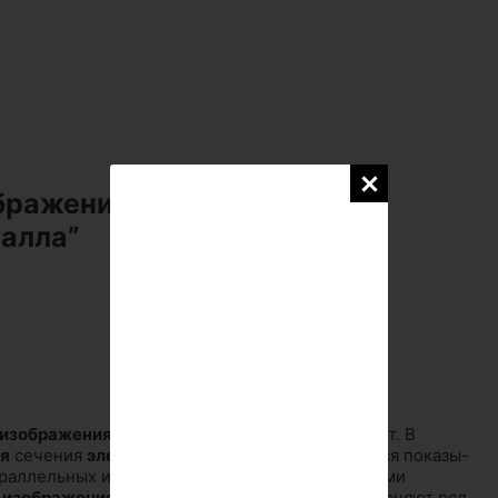
ображения элементов
талла”
изображениях
разрезов и сечений не штрихуют. В
я
сечения
элементов
конструкций
допускается показы-
параллельных их осям, можно изображать осевыми
я
изображения
конструкций
на чертежах применяют ряд