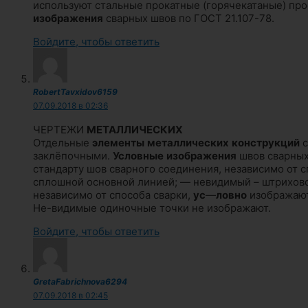
используют стальные прокатные (горячекатаные) профи
изображения
сварных швов по ГОСТ 21.107-78.
Войдите, чтобы ответить
RobertTavxidov6159
07.09.2018 в 02:36
ЧЕРТЕЖИ
МЕТАЛЛИЧЕСКИХ
Отдельные
элементы
металлических
конструкций
с
заклёпочными.
Условные
изображения
швов сварны
стандарту шов сварного соединения, независимо от с
сплошной основной линией; — невидимый – штрихово
независимо от способа сварки,
ус
—
ловно
изображают
Не-видимые одиночные точки не изображают.
Войдите, чтобы ответить
GretaFabrichnova6294
07.09.2018 в 02:45