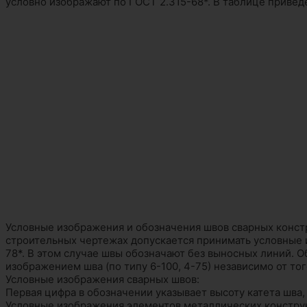
условно изображают по ГОСТ 2.315-68*. В таблице приве
Условные изображения и обозначения швов сварных констр
строительных чертежах допускается принимать условные 
78*. В этом случае швы обозначают без выносных линий. 
изображением шва (по типу 6-100, 4-75) независимо от то
Условные изображения сварных швов:
Первая цифра в обозначении указывает высоту катета шва, 
Условные изображения элементов металлических констру