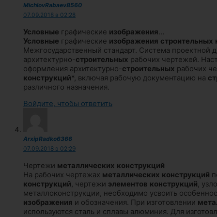
MichlovRabaev8560
07.09.2018 в 02:28
Условные
графические
изображения
…
Условные
графические
изображения
строительных
Межгосударственный стандарт. Система проектной д
архитектурно-
строительных
рабочих чертежей. Наст
оформления архитектурно-
строительных
рабочих че
конструкций
*, включая рабочую документацию на
ст
различного назначения.
Войдите, чтобы ответить
ArxipRadko6366
07.09.2018 в 02:29
Чертежи
металлических
конструкций
На рабочих чертежах
металлических
конструкций
п
конструкций
, чертежи
элементов
конструкций
, узл
металлоконструкции, необходимо усвоить особенно
изображения
и обозначения. При изготовлении
мета
используются сталь и сплавы алюминия. Для изгото