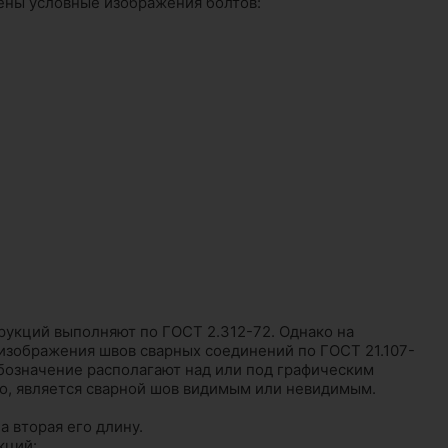
дены условные изображения болтов:
укций вы­полняют по ГОСТ 2.312-72. Однако на
изображения швов сварных соединений по ГОСТ 21.107-
Обозначение располагают над или под графическим
го, является сварной шов видимым или невидимым.
а вторая его длину.
кций: