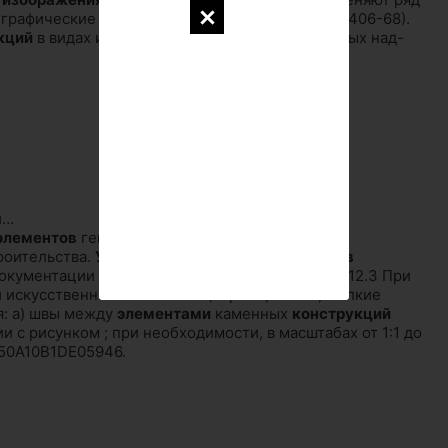
графические обозначения
элементов
(ГОСТ 2.406-68).
кций
в видах и сечениях Обозначения в выносных над-
я
…
элементов
генеральных планов и сооружений
роительства.
Условные
обозначения
элементов
окументации для строительства.
…
Рисунок 2 4.12.3 При
 искусственных
элементов
(кирпич, камни, мелкие
: а) швы между
элементами
каменных
конструкций
и с рисунком ; при необходимости, в масштабах от 1:1 до
0150A10B1DE05946.