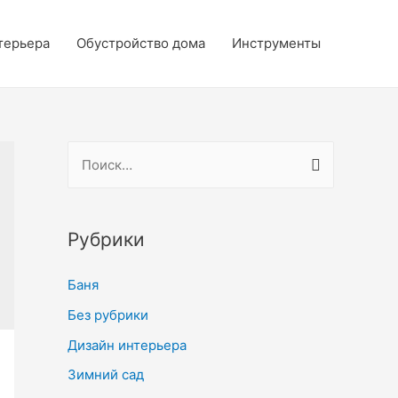
терьера
Обустройство дома
Инструменты
Н
а
й
т
Рубрики
и
Баня
:
Без рубрики
Дизайн интерьера
Зимний сад